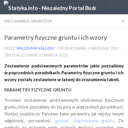
Skip to content
MECHANIKA GRUNTÓW
0
Parametry fizyczne gruntu i ich wzory
PRZEZ
WALDEMAR KAŁUŻNY
· OPUBLIKOWANE
6 WRZEŚNIA 2021
·
ZAKTUALIZOWANE
13 MARCA 2023
Zestawienie podstawowych parametrów jakie poznaliśmy
w poprzednich poradnikach. Parametry fizyczne gruntu i ich
wzory zostały zestawione w łatwej do zrozumienia tabeli.
PARAMETRY FIZYCZNE GRUNTU
Treściwe zestawienie podstawowych właściwości fizycznych
gruntu, które poznaliśmy do tej pory w poprzednich poradnikach.
Poniżej znajdziecie Państwo takie parametry jak między innymi
wilgotność, porowatość,
gęstość objętościowa gruntu
. Ze
względu na poznanie wielu różnych gęstości wszystkie one