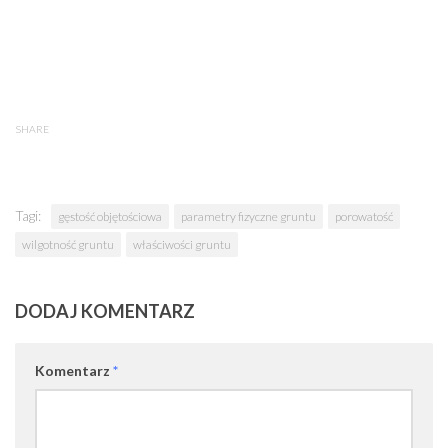
SHARE
Tagi:
gęstość objętościowa
parametry fizyczne gruntu
porowatość
wilgotność gruntu
właściwości gruntu
DODAJ KOMENTARZ
Komentarz
*