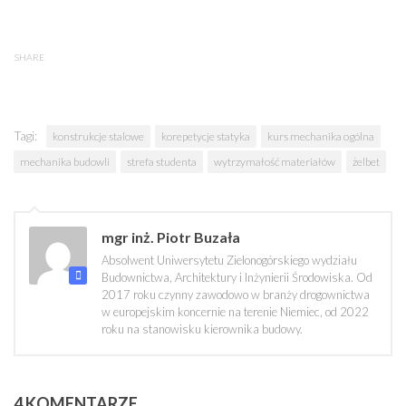
SHARE
Tagi:
konstrukcje stalowe
korepetycje statyka
kurs mechanika ogólna
mechanika budowli
strefa studenta
wytrzymałość materiałów
żelbet
mgr inż. Piotr Buzała
Absolwent Uniwersytetu Zielonogórskiego wydziału
Budownictwa, Architektury i Inżynierii Środowiska. Od
2017 roku czynny zawodowo w branży drogownictwa
w europejskim koncernie na terenie Niemiec, od 2022
roku na stanowisku kierownika budowy.
4 KOMENTARZE