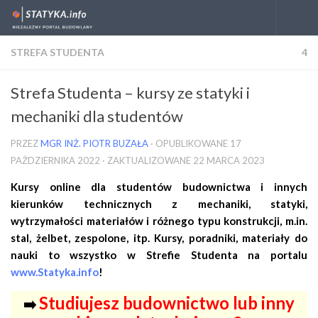
Skip to content
STREFA STUDENTA
4
Strefa Studenta – kursy ze statyki i
mechaniki dla studentów
PRZEZ
MGR INŻ. PIOTR BUZAŁA
· OPUBLIKOWANE
17
PAŹDZIERNIKA 2022
· ZAKTUALIZOWANE
22 MARCA 2023
Kursy online dla studentów budownictwa i innych
kierunków technicznych z mechaniki, statyki,
wytrzymałości materiałów i różnego typu konstrukcji, m.in.
stal, żelbet, zespolone, itp. Kursy, poradniki, materiały do
nauki to wszystko w Strefie Studenta na portalu
www.Statyka.info
!
Studiujesz budownictwo lub inny
➡️