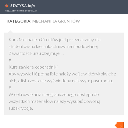
Skip to content
KATEGORIA:
MECHANIKA GRUNTÓW
Kurs Mechanika Gruntów jest przeznaczony dla
studentów na kierunkach inżynierii budowlanej.
Zawartość kursu obejmuje …
#
Kurs zawiera xx poradniki.
Aby wyświetlić pełną listę należy wejść w którykolwiek z
nich, a lista zostanie wyświetlona na lewym pasu menu.
#
W celu uzyskania nieograniczonego dostępu do
wszystkich materiałów należy wykupić dowolną
subskrypcje.
0