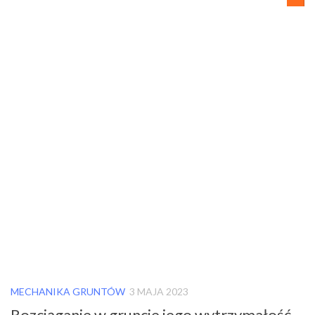
MECHANIKA GRUNTÓW
3 MAJA 2023
Rozciąganie w gruncie jego wytrzymałość