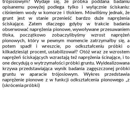
trójosiowym? Wydaje się, że próbka poddana badaniu
opisanemu powyżej podlega tylko i wyłącznie ściskaniu:
ciśnieniem wody w komorze i tłokiem. Mówiliśmy jednak, że
grunt jest w stanie przenieść bardzo duże naprężenia
ściskające. Zatem dlaczego gdyby w trakcie badania
obserwować naprężenia pionowe, wywoływane przesuwaniem
tłoka, początkowo zobaczylibyśmy wzrost naprężeń
pionowych, który w pewnym momencie zatrzymałby się, a
potem spadł i wreszcie, po odkształceniu próbki o
kilkadziesiąt procent, ustabilizował? Otóż wraz ze wzrostem
naprężeń ściskających wzrastają też naprężenia ścinające, i to
one decydują o wytrzymałości próbki gruntu. Wyidealizowana
krzywa przedstawiająca wynik badania zagęszczonej próbki
gruntu w aparacie trójosiowym. Wykres przedstawia
naprężenie pionowe z w funkcji odkształcenia pionowego „z
(skrócenia próbki)