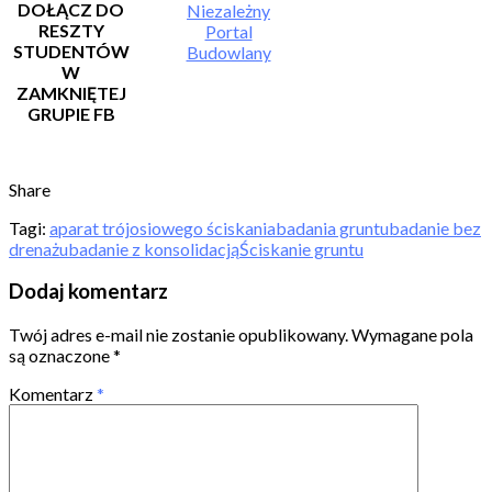
DOŁĄCZ DO
Niezależny
RESZTY
Portal
STUDENTÓW
Budowlany
W
ZAMKNIĘTEJ
GRUPIE FB
Share
Tagi:
aparat trójosiowego ściskania
badania gruntu
badanie bez
drenażu
badanie z konsolidacją
Ściskanie gruntu
Dodaj komentarz
Twój adres e-mail nie zostanie opublikowany.
Wymagane pola
są oznaczone
*
Komentarz
*