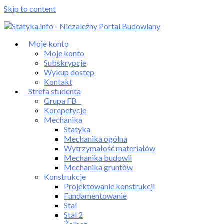
Skip to content
Moje konto
Moje konto
Subskrypcje
Wykup dostęp
Kontakt
Strefa studenta
Grupa FB
Korepetycje
Mechanika
Statyka
Mechanika ogólna
Wytrzymałość materiałów
Mechanika budowli
Mechanika gruntów
Konstrukcje
Projektowanie konstrukcji
Fundamentowanie
Stal
Stal 2