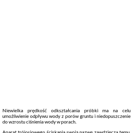
Niewielka prędkość odkształcania próbki ma na celu
umożliwienie odpływu wody z porów gruntu i niedopuszczenie
do wzrostu ciśnienia wody w porach.
Aparat trójosiowego ściskania swoją nazwę zawdzięcza temu,