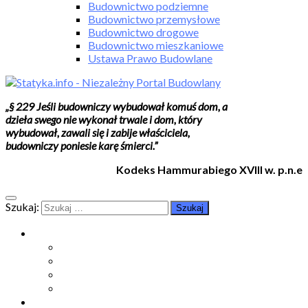
Budownictwo podziemne
Budownictwo przemysłowe
Budownictwo drogowe
Budownictwo mieszkaniowe
Ustawa Prawo Budowlane
„§ 229 Jeśli budowniczy wybudował komuś dom, a
dzieła swego nie wykonał trwale i dom, który
wybudował, zawali się i zabije właściciela,
budowniczy poniesie karę śmierci.”
Kodeks Hammurabiego XVIII w. p.n.e
Szukaj:
Moje konto
Moje konto
Subskrypcje
Wykup dostęp
Kontakt
Strefa studenta