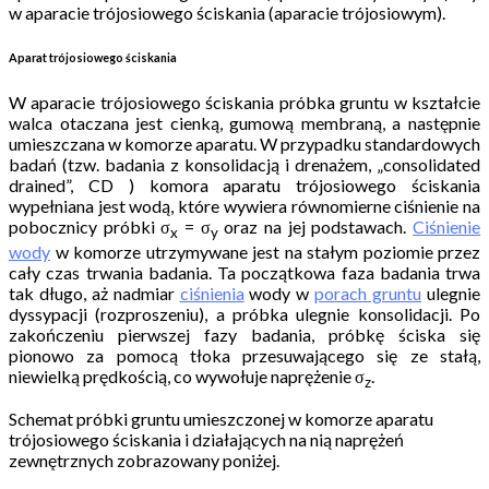
w aparacie trójosiowego ściskania (aparacie trójosiowym).
Aparat trójosiowego ściskania
W aparacie trójosiowego ściskania próbka gruntu w kształcie
walca otaczana jest cienką, gumową membraną, a następnie
umieszczana w komorze aparatu. W przypadku standardowych
badań (tzw. badania z konsolidacją i drenażem, „consolidated
drained”, CD ) komora aparatu trójosiowego ściskania
wypełniana jest wodą, które wywiera równomierne ciśnienie na
pobocznicy próbki σ
= σ
oraz na jej podstawach.
Ciśnienie
x
y
wody
w komorze utrzymywane jest na stałym poziomie przez
cały czas trwania badania. Ta początkowa faza badania trwa
tak długo, aż nadmiar
ciśnienia
wody w
porach gruntu
ulegnie
dyssypacji (rozproszeniu), a próbka ulegnie konsolidacji. Po
zakończeniu pierwszej fazy badania, próbkę ściska się
pionowo za pomocą tłoka przesuwającego się ze stałą,
niewielką prędkością, co wywołuje naprężenie σ
.
z
Schemat próbki gruntu umieszczonej w komorze aparatu
trójosiowego ściskania i działających na nią naprężeń
zewnętrznych zobrazowany poniżej.