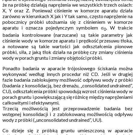
że na próbkę działają naprężenia we wszystkich trzech osiach:
X, Y oraz Z. Ponieważ ciśnienie w komorze aparatu działa
zarówno w kierunkach X jak i Y tak samo, często naprężenie na
pobocznicy próbki utożsamia się z ciśnieniem w komorze
aparatu i oznacza pojedynczym symbolem σ
. W trakcie
0
badania kontrolowane (narzucane) są takie parametry jak
ciśnienie wody w komorze aparatu i prędkość przesuwu tłoka,
a notowane są takie wartości jak odkształcenia pionowe
próbki, siła, z jaką tłok działa na próbkę czy zmiany ciśnienia
wody w porach gruntu i zmiany objętości próbki.
Ponadto badania w aparacie trójosiowego ściskania można
wykonywać według innych procedur niż CD. Jeśli w drugiej
fazie badania zablokujemy możliwość odpływu wody z próbki
(badania z konsolidacją, bez drenażu, „consolidated undrained”,
CU), odkształcenia próbki spowodują wzrost ciśnienia wody w
porach gruntu i powiększającą się różnicę między naprężeniami
całkowitymi i efektywnymi.
Trzecią możliwością jest przeprowadzenie badania bez
wstępnej konsolidacji i z zablokowaną możliwością odpływu
wody z próbki („unconsolidated undrained”, UU).
Co dzieje się z próbką gruntu umieszczoną w aparacie