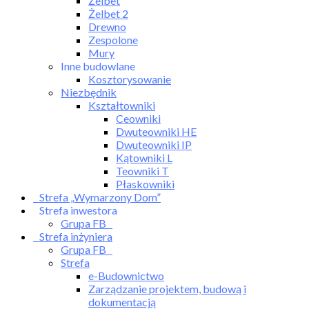
Żelbet
Żelbet 2
Drewno
Zespolone
Mury
Inne budowlane
Kosztorysowanie
Niezbędnik
Kształtowniki
Ceowniki
Dwuteowniki HE
Dwuteowniki IP
Kątowniki L
Teowniki T
Płaskowniki
Strefa „Wymarzony Dom”
Strefa inwestora
Grupa FB
Strefa inżyniera
Grupa FB
Strefa
e-Budownictwo
Zarządzanie projektem, budową i
dokumentacją