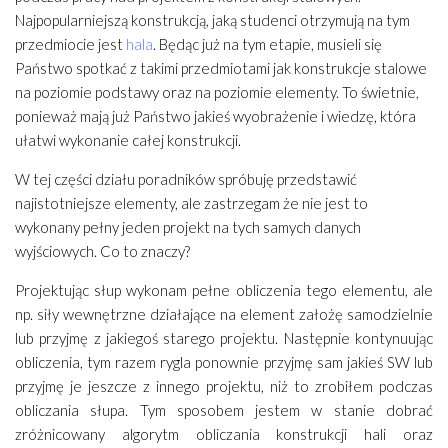
Najpopularniejszą konstrukcją, jaką studenci otrzymują na tym
przedmiocie jest
hala
. Będąc już na tym etapie, musieli się
Państwo spotkać z takimi przedmiotami jak konstrukcje stalowe
na poziomie podstawy oraz na poziomie elementy. To świetnie,
ponieważ mają już Państwo jakieś wyobrażenie i wiedzę, która
ułatwi wykonanie całej konstrukcji.
W tej części działu poradników spróbuję przedstawić
najistotniejsze elementy, ale zastrzegam że nie jest to
wykonany pełny jeden projekt na tych samych danych
wyjściowych. Co to znaczy?
Projektując słup wykonam pełne obliczenia tego elementu, ale
np. siły wewnętrzne działające na element założę samodzielnie
lub przyjmę z jakiegoś starego projektu. Następnie kontynuując
obliczenia, tym razem rygla ponownie przyjmę sam jakieś SW lub
przyjmę je jeszcze z innego projektu, niż to zrobiłem podczas
obliczania słupa. Tym sposobem jestem w stanie dobrać
zróżnicowany algorytm obliczania konstrukcji hali oraz