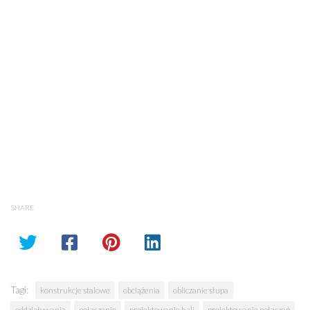
SHARE
Tagi:
konstrukcje stalowe
obciążenia
obliczanie słupa
oddziaływania
połączenie
projektowanie hali
projektowanie połączeń