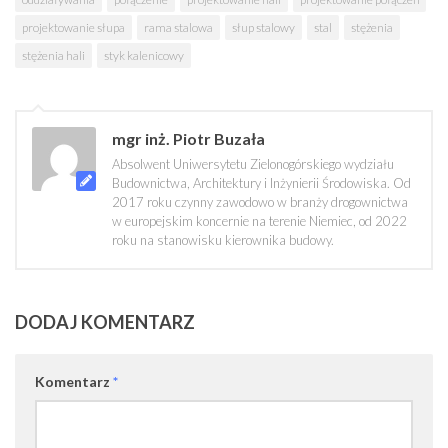
projektowanie słupa
rama stalowa
słup stalowy
stal
stężenia
stężenia hali
styk kalenicowy
mgr inż. Piotr Buzała
Absolwent Uniwersytetu Zielonogórskiego wydziału
Budownictwa, Architektury i Inżynierii Środowiska. Od
2017 roku czynny zawodowo w branży drogownictwa
w europejskim koncernie na terenie Niemiec, od 2022
roku na stanowisku kierownika budowy.
DODAJ KOMENTARZ
Komentarz
*