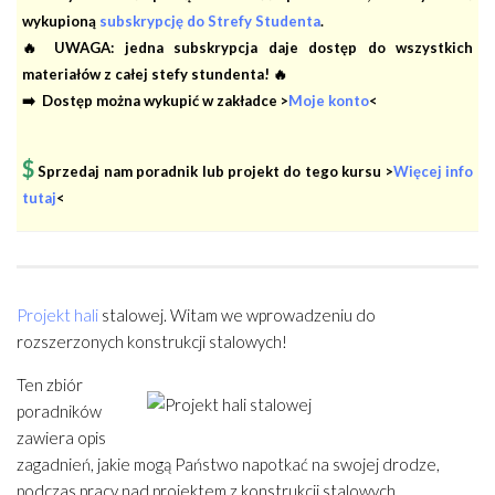
wykupioną
subskrypcję do Strefy Studenta
.
🔥 UWAGA: jedna subskrypcja daje dostęp do wszystkich
materiałów z całej stefy stundenta! 🔥
➡️ Dostęp można wykupić w zakładce >
Moje konto
<
$
Sprzedaj nam poradnik lub projekt do tego kursu >
Więcej info
tutaj
<
Projekt hali
stalowej. Witam we wprowadzeniu do
rozszerzonych konstrukcji stalowych!
Ten zbiór
poradników
zawiera opis
zagadnień, jakie mogą Państwo napotkać na swojej drodze,
podczas pracy nad projektem z konstrukcji stalowych.