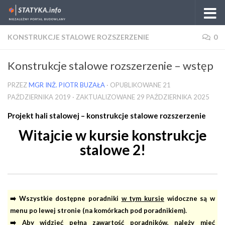
Skip to content
KONSTRUKCJE STALOWE ROZSZERZENIE
0
Konstrukcje stalowe rozszerzenie – wstęp
PRZEZ
MGR INŻ. PIOTR BUZAŁA
· OPUBLIKOWANE
21
PAŹDZIERNIKA 2019
· ZAKTUALIZOWANE
29 PAŹDZIERNIKA 2025
Projekt hali stalowej – konstrukcje stalowe rozszerzenie
Witajcie w kursie konstrukcje
stalowe 2!
➡️ Wszystkie dostępne poradniki
w tym kursie
widoczne są w
menu po lewej stronie (na komórkach pod poradnikiem).
➡️ Aby widzieć pełną zawartość poradników, należy mieć