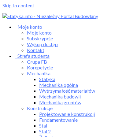
Skip to content
Moje konto
Moje konto
Subskrypcje
Wykup dostęp
Kontakt
Strefa studenta
Grupa FB
Korepetycje
Mechanika
Statyka
Mechanika ogólna
Wytrzymałość materiałów
Mechanika budowli
Mechanika gruntów
Konstrukcje
Projektowanie konstrukcji
Fundamentowanie
Stal
Stal 2