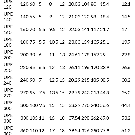
UPE
120
60
5
8
12
20.03
104
80
15.4
12.1
120
UPE
140
65
5
9
12
21.03
122
98
18.4
14.5
140
UPE
160
70
5.5
9.5
12
22.03
141
117
21.7
17
160
UPE
180
75
5.5
10.5
12
23.03
159
135
25.1
19.7
180
UPE
200
80
6
11
13
24.61
178
152
29
22.8
200
UPE
220
85
6.5
12
13
26.11
196
170
33.9
26.6
220
UPE
240
90
7
12.5
15
28.29
215
185
38.5
30.2
240
UPE
270
95
7.5
13.5
15
29.79
243
213
44.8
35.2
270
UPE
300
100
9.5
15
15
33.29
270
240
56.6
44.4
300
UPE
330
105
11
16
18
37.54
298
262
67.8
53.2
330
UPE
360
110
12
17
18
39.54
326
290
77.9
61.2
360