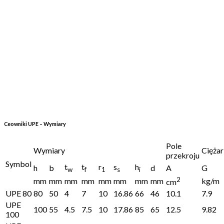
Ceowniki UPE – Wymiary
Pole
Wymiary
Ciężar
przekroju
Symbol
t
t
r
s
h
h
b
d
A
G
w
f
1
s
i
2
mm
mm
mm
mm
mm
mm
mm
mm
kg/m
cm
UPE 80
80
50
4
7
10
16.86
66
46
10.1
7.9
UPE
100
55
4.5
7.5
10
17.86
85
65
12.5
9.82
100