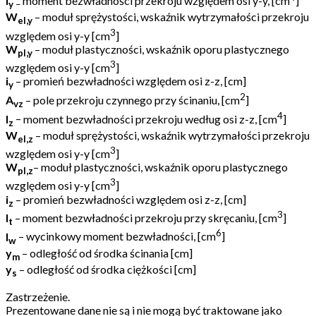
I
moment bezwładności przekroju względem osi y-y, [cm
]
y
–
W
– moduł sprężystości, wskaźnik wytrzymałości przekroju
el,y
3
względem osi y-y [cm
]
W
– moduł plastyczności, wskaźnik oporu plastycznego
pl,y
3
względem osi y-y [cm
]
i
– promień bezwładności względem osi z-z, [cm]
y
2
A
–
pole przekroju czynnego przy ścinaniu, [cm
]
vz
4
I
–
moment bezwładności przekroju według osi z-z, [cm
]
z
W
– moduł sprężystości, wskaźnik wytrzymałości przekroju
el,z
3
względem osi y-y [cm
]
W
– moduł plastyczności, wskaźnik oporu plastycznego
pl,z
3
względem osi y-y [cm
]
i
– promień
bezwład
ności
względem osi z-z, [cm]
z
3
I
– moment bezwładności przekroju przy skręcaniu, [cm
]
t
6
I
– wycinkowy moment bezwładności, [cm
]
w
y
– odległość od środka ścinania [cm]
m
y
– odległość od środka ciężkości [cm]
s
Zastrzeżenie.
Prezentowane dane nie są i nie mogą być traktowane jako