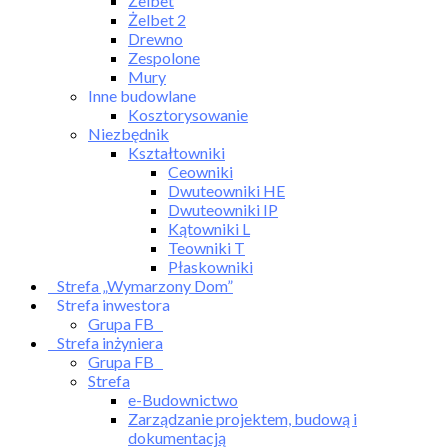
Żelbet
Żelbet 2
Drewno
Zespolone
Mury
Inne budowlane
Kosztorysowanie
Niezbędnik
Kształtowniki
Ceowniki
Dwuteowniki HE
Dwuteowniki IP
Kątowniki L
Teowniki T
Płaskowniki
Strefa „Wymarzony Dom”
Strefa inwestora
Grupa FB
Strefa inżyniera
Grupa FB
Strefa
e-Budownictwo
Zarządzanie projektem, budową i
dokumentacją