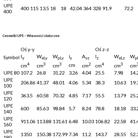
UPE
400
115
13.5
18
18
42.04
364
328
91.9
72.2
400
Ceowniki UPE – Własności statyczne
Oś y-y
Oś z-z
I
W
W
i
A
I
W
W
Symbol
y
el,y
pl,y
y
vz
z
el,z
pl
4
3
3
2
4
3
cm
cm
cm
cm
cm
cm
cm
cm
UPE 80
107.2
26.8
31.22
3.26
4.04
25.5
7.98
14.
UPE
206.86
41.37
48.01
4.06
5.34
38.3
10.63
19.
100
UPE
363.5
60.58
70.32
4.85
7.17
55.5
13.79
25.
120
UPE
600
85.63
98.84
5.7
8.24
78.8
18.18
33.
140
UPE
911.06
113.88
131.61
6.48
10.03
106.82
22.58
41.
160
UPE
1350
150.38
172.99
7.34
11.2
143.7
28.55
52.
180