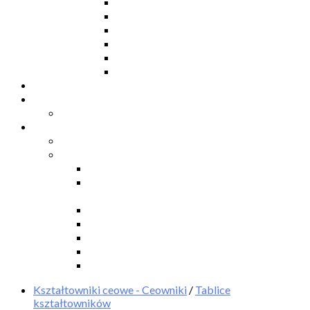
Ceowniki
Dwuteowniki HE
Dwuteowniki IP
Kątowniki L
Teowniki T
Płaskowniki
Strefa „Wymarzony Dom”
Strefa inwestora
Grupa FB
Strefa inżyniera
Grupa FB
Strefa
e-Budownictwo
Zarządzanie projektem, budową i
dokumentacją
Budownictwo podziemne
Budownictwo przemysłowe
Budownictwo drogowe
Budownictwo mieszkaniowe
Ustawa Prawo Budowlane
Kształtowniki ceowe - Ceowniki
/
Tablice
kształtowników