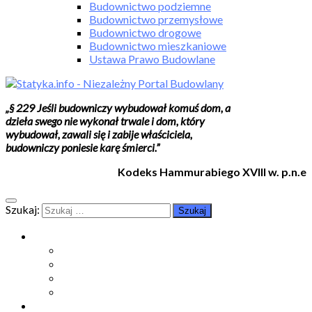
Budownictwo podziemne
Budownictwo przemysłowe
Budownictwo drogowe
Budownictwo mieszkaniowe
Ustawa Prawo Budowlane
„§ 229 Jeśli budowniczy wybudował komuś dom, a
dzieła swego nie wykonał trwale i dom, który
wybudował, zawali się i zabije właściciela,
budowniczy poniesie karę śmierci.”
Kodeks Hammurabiego XVIII w. p.n.e
Szukaj:
Moje konto
Moje konto
Subskrypcje
Wykup dostęp
Kontakt
Strefa studenta