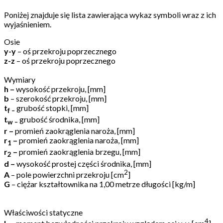
Poniżej znajduje się lista zawierająca wykaz symboli wraz z ich
wyjaśnieniem.
Osie
y-y
– oś przekroju poprzecznego
z-z
– oś przekroju poprzecznego
Wymiary
h
–
wysokość przekroju, [mm]
b
– szerokość przekroju, [mm]
t
grubość stopki, [mm]
f
–
t
grubość środnika, [mm]
w
–
r
–
promień zaokrąglenia naroża, [mm]
r
–
promień zaokrąglenia naroża, [mm]
1
r
–
promień zaokrąglenia brzegu, [mm]
2
d
–
wysokość prostej części środnika, [mm]
2
A
– pole powierzchni przekroju [cm
]
G
– ciężar kształtownika na 1,00 metrze długości [kg/m]
Właściwości statyczne
4