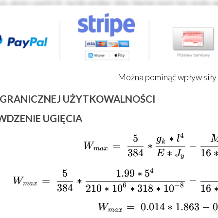
Można pominąć wpływ siły 
 GRANICZNEJ UŻYTKOWALNOŚCI
WDZENIE UGIĘCIA
4
5
∗
{W_{max}}
g
l
k
=
∗
−
W
ma
x
384
∗
16
E
J
y
4
5
1.99
∗
5
{W_{max}}
=
∗
−
W
ma
x
6
−
8
384
210
∗
10
∗
318
∗
10
16
=
0.014
{W_{max}}
∗
1.863
−
0
W
ma
x