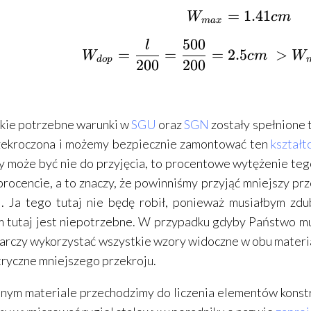
=
{W_{max}
1.41
W
c
m
ma
x
500
l
{W_{dop}}
=
=
=
2.5
>
W
c
m
W
d
o
p
200
200
kie potrzebne warunki w
SGU
oraz
SGN
zostały spełnione 
rzekroczona i możemy bezpiecznie zamontować ten
kształ
y może być nie do przyjęcia, to procentowe wytężenie te
rocencie, a to znaczy, że powinniśmy przyjąć mniejszy prz
i. Ja tego tutaj nie będę robił, ponieważ musiałbym zdu
 tutaj jest niepotrzebne. W przypadku gdyby Państwo mus
arczy wykorzystać wszystkie wzory widoczne w obu materi
ryczne mniejszego przekroju.
nym materiale przechodzimy do liczenia elementów konstr