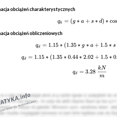
acja obciążeń charakterystycznych
=
(
∗
+
{q_k} = \l
∗
)
∗
c
o
q
g
a
s
d
k
acja obciążeń obliczeniowych
=
1.15
∗
(
1.35
∗
∗
{q_d} = 1.
+
1.5
∗
q
g
a
s
d
=
1.15
∗
(
1.35
∗
0.44
∗
2.02
{q_d} = 1.
+
1.5
∗
0
q
d
k
N
{q_d} = 3
=
3.28
q
d
m