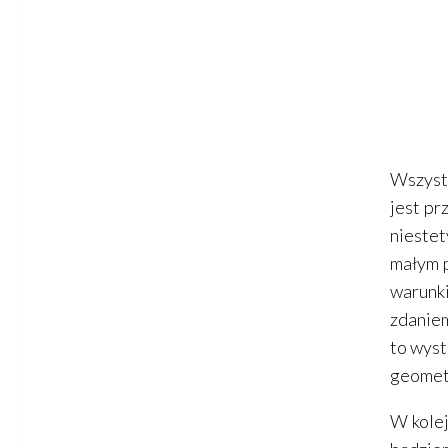
Wszyst
jest p
niestet
małym p
warunk
zdaniem
to wyst
geomet
W kolej