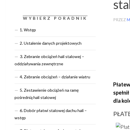
sta
WYBIERZ PORADNIK
PRZEZ
M
1. Wstęp
2. Ustalenie danych projektowych
3. Zebranie obciążeń hali stalowej –
oddziaływania zewnętrzne
4. Zebranie obciążeń – działanie wiatru
Płatew
5. Zestawienie obciążeń na ramę
spełnił
pośrednią hali stalowej
dla kol
6. Dobór płatwi stalowej dachu hali –
PŁATE
wstęp