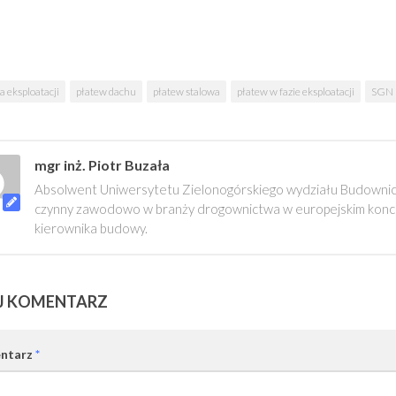
a eksploatacji
płatew dachu
płatew stalowa
płatew w fazie eksploatacji
SGN
mgr inż. Piotr Buzała
Absolwent Uniwersytetu Zielonogórskiego wydziału Budownictw
czynny zawodowo w branży drogownictwa w europejskim konce
kierownika budowy.
J KOMENTARZ
ntarz
*