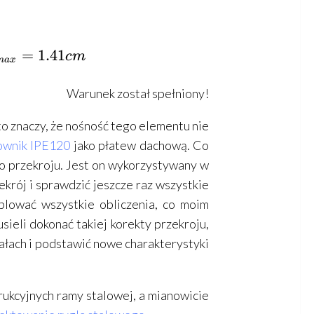
} = 1.41cm\\
 = \frac{l}{{200}} = \frac{{500}}{{200}} 
=
1.41
c
m
ma
x
Warunek został spełniony!
to znaczy, że nośność tego elementu nie
townik IPE120
jako płatew dachową. Co
go przekroju. Jest on wykorzystywany w
ekrój i sprawdzić jeszcze raz wszystkie
blować wszystkie obliczenia, co moim
ieli dokonać takiej korekty przekroju,
ałach i podstawić nowe charakterystyki
ukcyjnych ramy stalowej, a mianowicie