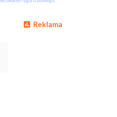
ektowanie rygla stalowego
.
Reklama