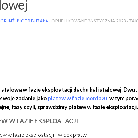
lowej
GR INŻ. PIOTR BUZAŁA
· OPUBLIKOWANE
26 STYCZNIA 2023
· ZA
 stalowa w fazie eksploatacji dachu hali stalowej. Dw
 swoje zadanie jako
płatew w fazie montażu
, w tym por
ejnej fazy czyli, sprawdzimy płatew w fazie eksploatacji.
W W FAZIE EKSPLOATACJI