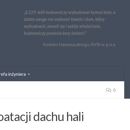
„§ 229 Jeśli budowniczy wybudował komuś dom, a
dzieła swego nie wykonał trwale i dom, który
wybudował, zawali się i zabije właściciela,
budowniczy poniesie karę śmierci.”
Kodeks Hammurabiego XVIII w. p.n.e
efa inżyniera
0
atacji dachu hali