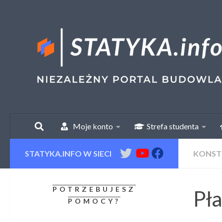
Skip to content
Moje konto
Strefa studenta
STATYKA.INFO W SIECI
KONST
POTRZEBUJESZ
Pła
POMOCY?