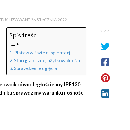
KTUALIZOWANE
26 STYCZNIA 2022
SHARE
Spis treści
Płatew w fazie eksploatacji
Stan granicznej użytkowalności
Sprawdzenie ugięcia
uteownik równoległościenny IPE120
adniku sprawdzimy warunku nośności