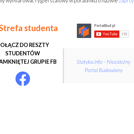
y wymiarować rygiel stalowy w poradniku o nazwie
zaproj
trefa studenta
OŁĄCZ DO RESZTY
STUDENTÓW
AMKNIĘTEJ GRUPIE FB
Statyka.info – Niezależny
Portal Budowlany