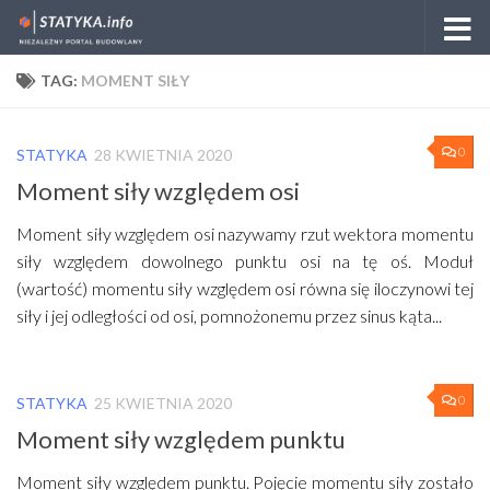
Skip to content
TAG:
MOMENT SIŁY
0
STATYKA
28 KWIETNIA 2020
Moment siły względem osi
Moment siły względem osi nazywamy rzut wektora momentu
siły względem dowolnego punktu osi na tę oś. Moduł
(wartość) momentu siły względem osi równa się iloczynowi tej
siły i jej odległości od osi, pomnożonemu przez sinus kąta...
0
STATYKA
25 KWIETNIA 2020
Moment siły względem punktu
Moment siły względem punktu. Pojęcie momentu siły zostało