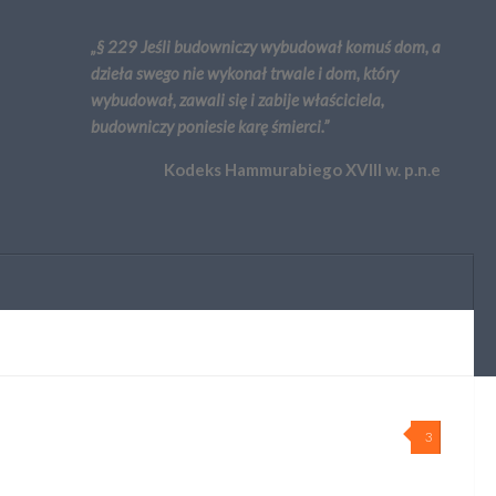
„§ 229 Jeśli budowniczy wybudował komuś dom, a
dzieła swego nie wykonał trwale i dom, który
wybudował, zawali się i zabije właściciela,
budowniczy poniesie karę śmierci.”
Kodeks Hammurabiego XVIII w. p.n.e
3