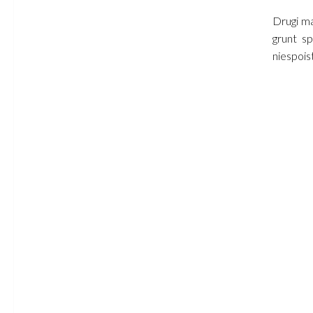
Drugi m
grunt s
niespoist