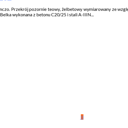
czo. Przekrój pozornie teowy, żelbetowy wymiarowany ze wzgl
Belka wykonana z betonu C20/25 i stali A-IIIN...
0