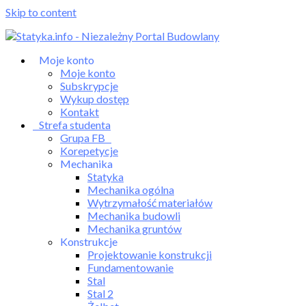
Skip to content
Moje konto
Moje konto
Subskrypcje
Wykup dostęp
Kontakt
Strefa studenta
Grupa FB
Korepetycje
Mechanika
Statyka
Mechanika ogólna
Wytrzymałość materiałów
Mechanika budowli
Mechanika gruntów
Konstrukcje
Projektowanie konstrukcji
Fundamentowanie
Stal
Stal 2