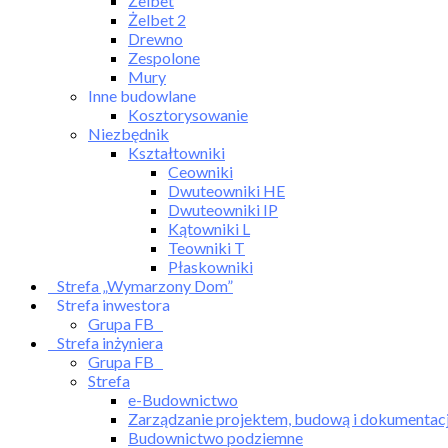
Żelbet
Żelbet 2
Drewno
Zespolone
Mury
Inne budowlane
Kosztorysowanie
Niezbędnik
Kształtowniki
Ceowniki
Dwuteowniki HE
Dwuteowniki IP
Kątowniki L
Teowniki T
Płaskowniki
Strefa „Wymarzony Dom”
Strefa inwestora
Grupa FB
Strefa inżyniera
Grupa FB
Strefa
e-Budownictwo
Zarządzanie projektem, budową i dokumentac
Budownictwo podziemne