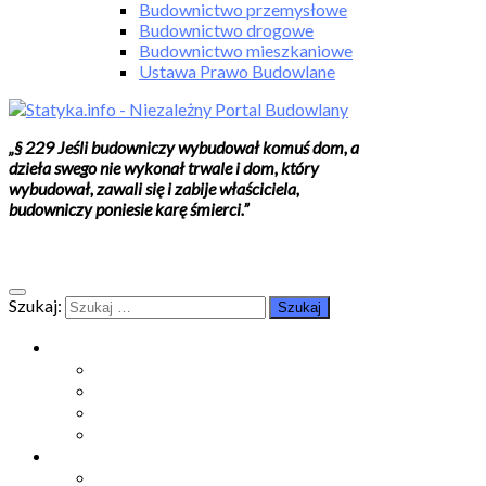
Budownictwo przemysłowe
Budownictwo drogowe
Budownictwo mieszkaniowe
Ustawa Prawo Budowlane
„§ 229 Jeśli budowniczy wybudował komuś dom, a
dzieła swego nie wykonał trwale i dom, który
wybudował, zawali się i zabije właściciela,
budowniczy poniesie karę śmierci.”
Szukaj:
Moje konto
Moje konto
Subskrypcje
Wykup dostęp
Kontakt
Strefa studenta
Grupa FB