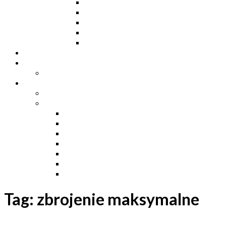
Dwuteowniki HE
Dwuteowniki IP
Kątowniki L
Teowniki T
Płaskowniki
Strefa „Wymarzony Dom”
Strefa inwestora
Grupa FB
Strefa inżyniera
Grupa FB
Strefa
e-Budownictwo
Zarządzanie projektem, budową i dokumentac
Budownictwo podziemne
Budownictwo przemysłowe
Budownictwo drogowe
Budownictwo mieszkaniowe
Ustawa Prawo Budowlane
Tag:
zbrojenie maksymalne