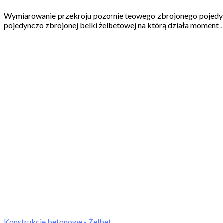
Wymiarowanie przekroju pozornie teowego zbrojonego pojedyn
pojedynczo zbrojonej belki żelbetowej na którą działa moment . 
Konstrukcje betonowe - Żelbet