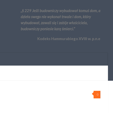
„§ 229 Jeśli budowniczy wybudował komuś dom, a
dzieła swego nie wykonał trwale i dom, który
wybudował, zawali się i zabije właściciela,
budowniczy poniesie karę śmierci.”
Kodeks Hammurabiego XVIII w. p.n.e
0