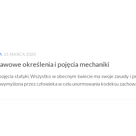
A
21 MARCA 2020
awowe określenia i pojęcia mechaniki
pojęcia statyki. Wszystko w obecnym świecie ma swoje zasady i pr
t wymyślona przez człowieka w celu unormowania kodeksu zachowa