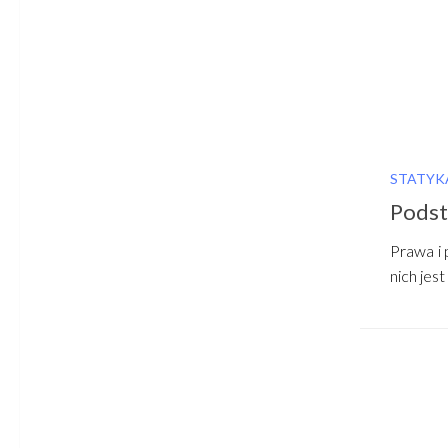
STATYK
Podst
Prawa i 
nich jes