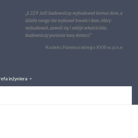
„§ 229 Jeśli budowniczy wybudował komuś dom, a
dzieła swego nie wykonał trwale i dom, który
wybudował, zawali się i zabije właściciela,
budowniczy poniesie karę śmierci.”
Kodeks Hammurabiego XVIII w. p.n.e
efa inżyniera