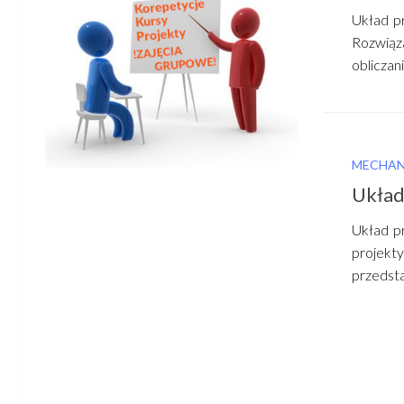
Układ pr
Rozwiąza
obliczani
MECHAN
Układ
Układ pr
projekty
przedsta