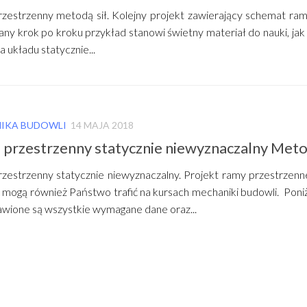
zestrzenny metodą sił. Kolejny projekt zawierający schemat ram
ny krok po kroku przykład stanowi świetny materiał do nauki, ja
a układu statycznie...
IKA BUDOWLI
14 MAJA 2018
 przestrzenny statycznie niewyznaczalny Meto
zestrzenny statycznie niewyznaczalny. Projekt ramy przestrzenne
 mogą również Państwo trafić na kursach mechaniki budowli. Poniżs
wione są wszystkie wymagane dane oraz...