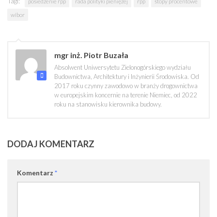
Tagi:
posiedzenie rpp
rada polityki pieniężej
rpp
stopy procentowe
wibor
mgr inż. Piotr Buzała
Absolwent Uniwersytetu Zielonogórskiego wydziału
Budownictwa, Architektury i Inżynierii Środowiska. Od
2017 roku czynny zawodowo w branży drogownictwa
w europejskim koncernie na terenie Niemiec, od 2022
roku na stanowisku kierownika budowy.
DODAJ KOMENTARZ
Komentarz
*