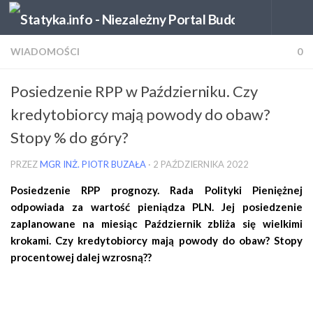
Skip to content
WIADOMOŚCI
0
Posiedzenie RPP w Październiku. Czy
kredytobiorcy mają powody do obaw?
Stopy % do góry?
PRZEZ
MGR INŻ. PIOTR BUZAŁA
·
2 PAŹDZIERNIKA 2022
Posiedzenie RPP prognozy. Rada Polityki Pieniężnej
odpowiada za wartość pieniądza PLN. Jej posiedzenie
zaplanowane na miesiąc Październik zbliża się wielkimi
krokami. Czy kredytobiorcy mają powody do obaw? Stopy
procentowej dalej wzrosną??