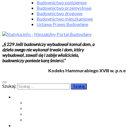
Budownictwo podziemne
Budownictwo przemysłowe
Budownictwo drogowe
Budownictwo mieszkaniowe
Ustawa Prawo Budowlane
„§ 229 Jeśli budowniczy wybudował komuś dom, a
dzieła swego nie wykonał trwale i dom, który
wybudował, zawali się i zabije właściciela,
budowniczy poniesie karę śmierci.”
Kodeks Hammurabiego XVIII w. p.n.e
Szukaj:
Moje konto
Moje konto
Subskrypcje
Wykup dostęp
Kontakt
Strefa studenta