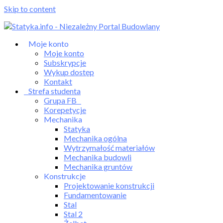
Skip to content
Moje konto
Moje konto
Subskrypcje
Wykup dostęp
Kontakt
Strefa studenta
Grupa FB
Korepetycje
Mechanika
Statyka
Mechanika ogólna
Wytrzymałość materiałów
Mechanika budowli
Mechanika gruntów
Konstrukcje
Projektowanie konstrukcji
Fundamentowanie
Stal
Stal 2