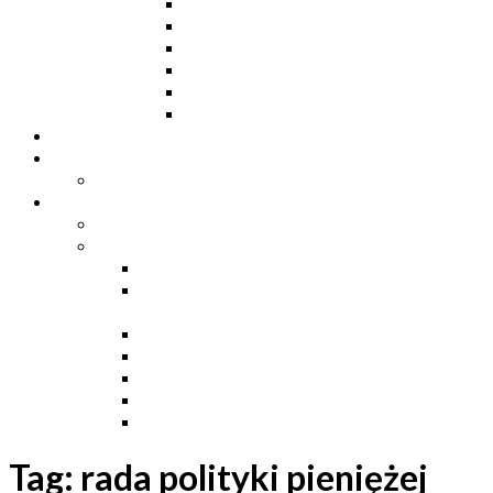
Ceowniki
Dwuteowniki HE
Dwuteowniki IP
Kątowniki L
Teowniki T
Płaskowniki
Strefa „Wymarzony Dom”
Strefa inwestora
Grupa FB
Strefa inżyniera
Grupa FB
Strefa
e-Budownictwo
Zarządzanie projektem, budową i
dokumentacją
Budownictwo podziemne
Budownictwo przemysłowe
Budownictwo drogowe
Budownictwo mieszkaniowe
Ustawa Prawo Budowlane
Tag:
rada polityki pieniężej