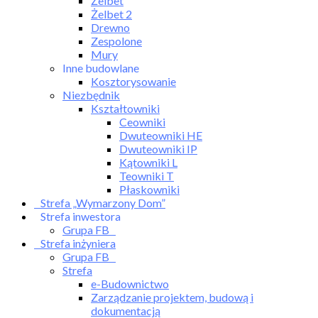
Żelbet
Żelbet 2
Drewno
Zespolone
Mury
Inne budowlane
Kosztorysowanie
Niezbędnik
Kształtowniki
Ceowniki
Dwuteowniki HE
Dwuteowniki IP
Kątowniki L
Teowniki T
Płaskowniki
Strefa „Wymarzony Dom”
Strefa inwestora
Grupa FB
Strefa inżyniera
Grupa FB
Strefa
e-Budownictwo
Zarządzanie projektem, budową i
dokumentacją