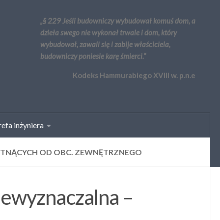
„§ 229 Jeśli budowniczy wybudował komuś dom, a
dzieła swego nie wykonał trwale i dom, który
wybudował, zawali się i zabije właściciela,
budowniczy poniesie karę śmierci.”
Kodeks Hammurabiego XVIII w. p.n.e
efa inżyniera
Ł TNĄCYCH OD OBC. ZEWNĘTRZNEGO
iewyznaczalna –