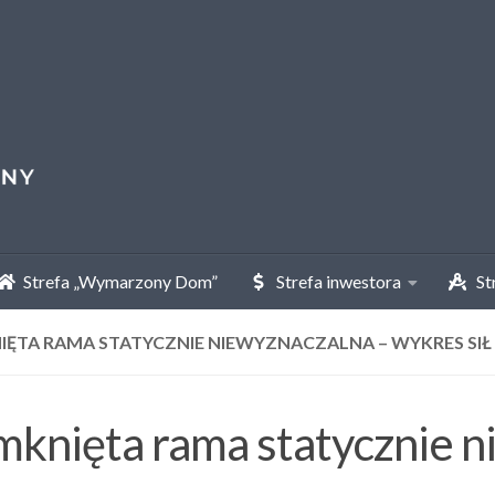
Strefa „Wymarzony Dom”
Strefa inwestora
Str
IĘTA RAMA STATYCZNIE NIEWYZNACZALNA – WYKRES SI
knięta rama statycznie n