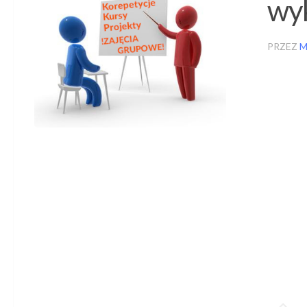
wyk
PRZEZ
M