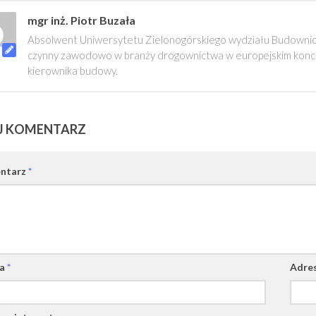
mgr inż. Piotr Buzała
Absolwent Uniwersytetu Zielonogórskiego wydziału Budownictw
czynny zawodowo w branży drogownictwa w europejskim konce
kierownika budowy.
J KOMENTARZ
ntarz
*
wa
*
Adres