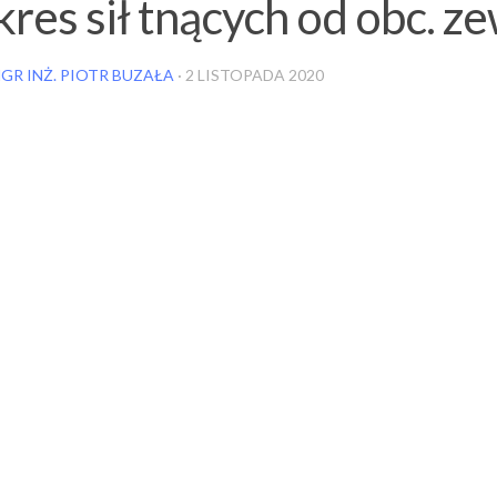
res sił tnących od obc. 
GR INŻ. PIOTR BUZAŁA
·
2 LISTOPADA 2020