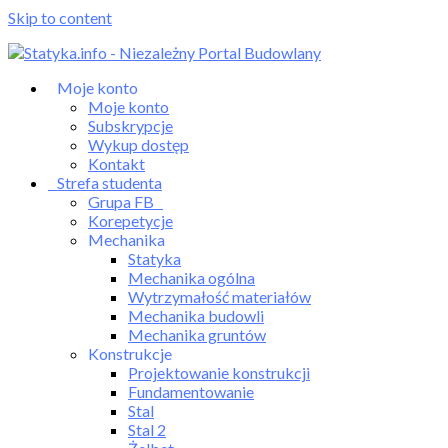
Skip to content
Moje konto
Moje konto
Subskrypcje
Wykup dostęp
Kontakt
Strefa studenta
Grupa FB
Korepetycje
Mechanika
Statyka
Mechanika ogólna
Wytrzymałość materiałów
Mechanika budowli
Mechanika gruntów
Konstrukcje
Projektowanie konstrukcji
Fundamentowanie
Stal
Stal 2