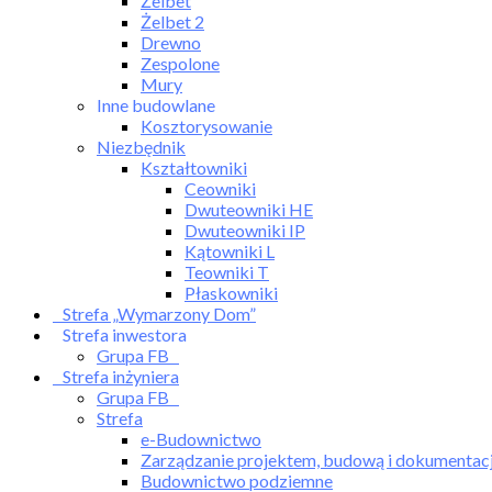
Żelbet
Żelbet 2
Drewno
Zespolone
Mury
Inne budowlane
Kosztorysowanie
Niezbędnik
Kształtowniki
Ceowniki
Dwuteowniki HE
Dwuteowniki IP
Kątowniki L
Teowniki T
Płaskowniki
Strefa „Wymarzony Dom”
Strefa inwestora
Grupa FB
Strefa inżyniera
Grupa FB
Strefa
e-Budownictwo
Zarządzanie projektem, budową i dokumentac
Budownictwo podziemne