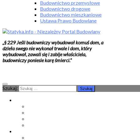
Budownictwo przemysłowe
Budownictwo drogowe
Budownictwo mieszkaniowe
Ustawa Prawo Budowlane
„§ 229 Jeśli budowniczy wybudował komuś dom, a
dzieła swego nie wykonał trwale i dom, który
wybudował, zawali się i zabije właściciela,
budowniczy poniesie karę śmierci.”
Szukaj:
Moje konto
Moje konto
Subskrypcje
Wykup dostęp
Kontakt
Strefa studenta
Grupa FB