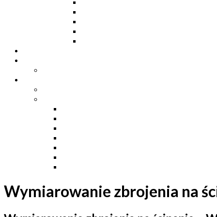
Dwuteowniki HE
Dwuteowniki IP
Kątowniki L
Teowniki T
Płaskowniki
Strefa „Wymarzony Dom”
Strefa inwestora
Grupa FB
Strefa inżyniera
Grupa FB
Strefa
e-Budownictwo
Zarządzanie projektem, budową i dokumentac
Budownictwo podziemne
Budownictwo przemysłowe
Budownictwo drogowe
Budownictwo mieszkaniowe
Ustawa Prawo Budowlane
Wymiarowanie zbrojenia na śc