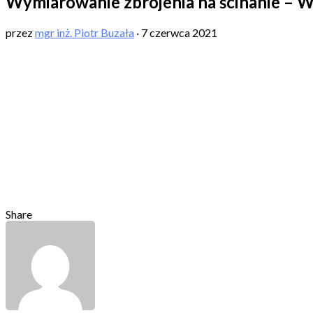
Wymiarowanie zbrojenia na ścinanie – W
przez
mgr inż. Piotr Buzała
·
7 czerwca 2021
Share