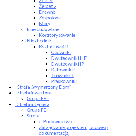
Żelbet
Żelbet 2
Drewno
Zespolone
Mury
Inne budowlane
Kosztorysowanie
Niezbędnik
Kształtowniki
Ceowniki
Dwuteowniki HE
Dwuteowniki IP
Kątowniki L
Teowniki T
Płaskowniki
Strefa „Wymarzony Dom”
Strefa inwestora
Grupa FB
Strefa inżyniera
Grupa FB
Strefa
e-Budownictwo
Zarządzanie projektem, budową i
dokumentacją