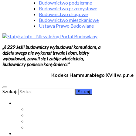
Budownictwo podziemne
Budownictwo przemysłowe
Budownictwo drogowe
Budownictwo mieszkaniowe
Ustawa Prawo Budowlane
„§ 229 Jeśli budowniczy wybudował komuś dom, a
dzieła swego nie wykonał trwale i dom, który
wybudował, zawali się i zabije właściciela,
budowniczy poniesie karę śmierci.”
Kodeks Hammurabiego XVIII w. p.n.e
Szukaj:
Moje konto
Moje konto
Subskrypcje
Wykup dostęp
Kontakt
Strefa studenta