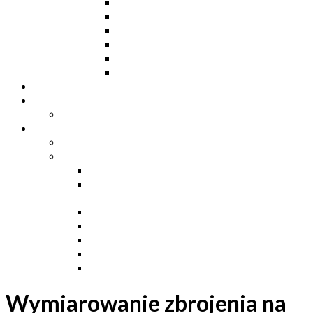
Ceowniki
Dwuteowniki HE
Dwuteowniki IP
Kątowniki L
Teowniki T
Płaskowniki
Strefa „Wymarzony Dom”
Strefa inwestora
Grupa FB
Strefa inżyniera
Grupa FB
Strefa
e-Budownictwo
Zarządzanie projektem, budową i
dokumentacją
Budownictwo podziemne
Budownictwo przemysłowe
Budownictwo drogowe
Budownictwo mieszkaniowe
Ustawa Prawo Budowlane
Wymiarowanie zbrojenia na