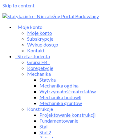
Skip to content
Moje konto
Moje konto
Subskrypcje
Wykup dostęp
Kontakt
Strefa studenta
Grupa FB
Korepetycje
Mechanika
Statyka
Mechanika ogólna
Wytrzymałość materiałów
Mechanika budowli
Mechanika gruntów
Konstrukcje
Projektowanie konstrukcji
Fundamentowanie
Stal
Stal 2