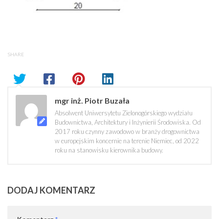
SHARE
mgr inż. Piotr Buzała
Absolwent Uniwersytetu Zielonogórskiego wydziału
Budownictwa, Architektury i Inżynierii Środowiska. Od
2017 roku czynny zawodowo w branży drogownictwa
w europejskim koncernie na terenie Niemiec, od 2022
roku na stanowisku kierownika budowy.
DODAJ KOMENTARZ