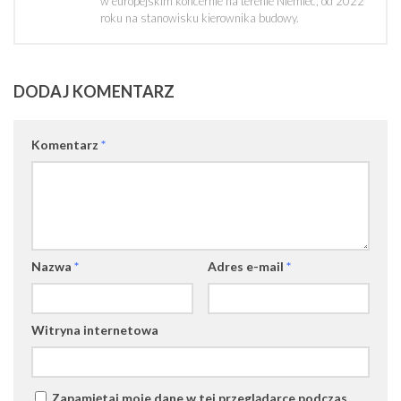
w europejskim koncernie na terenie Niemiec, od 2022
roku na stanowisku kierownika budowy.
DODAJ KOMENTARZ
Komentarz
*
Nazwa
*
Adres e-mail
*
Witryna internetowa
Zapamiętaj moje dane w tej przeglądarce podczas