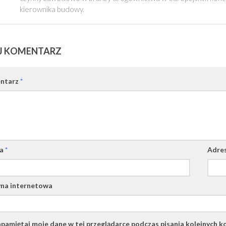
kierownika budowy.
J KOMENTARZ
ntarz
*
wa
*
Adres
na internetowa
pamiętaj moje dane w tej przeglądarce podczas pisania kolejnych k