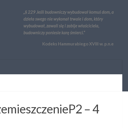
„§ 229 Jeśli budowniczy wybudował komuś dom, a
dzieła swego nie wykonał trwale i dom, który
wybudował, zawali się i zabije właściciela,
budowniczy poniesie karę śmierci.”
Kodeks Hammurabiego XVIII w. p.n.e
rzemieszczenieP2 – 4