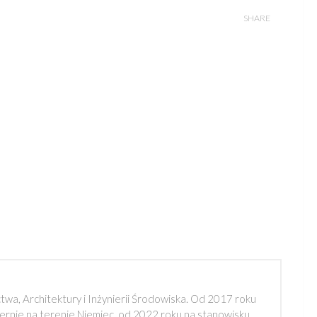
SHARE
a, Architektury i Inżynierii Środowiska. Od 2017 roku
rnie na terenie Niemiec, od 2022 roku na stanowisku