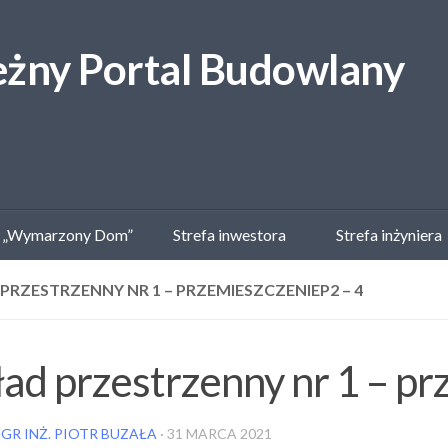
 „Wymarzony Dom”
Strefa inwestora
Strefa inżyniera
PRZESTRZENNY NR 1 – PRZEMIESZCZENIEP2 – 4
ad przestrzenny nr 1 – p
GR INŻ. PIOTR BUZAŁA
·
31 MARCA 2021