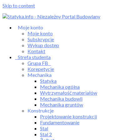
Skip to content
Moje konto
Moje konto
Subskrypcje
Wykup dostęp
Kontakt
Strefa studenta
Grupa FB
Korepetycje
Mechanika
Statyka
Mechanika ogólna
Wytrzymałość materiałów
Mechanika budowli
Mechanika gruntów
Konstrukcje
Projektowanie konstrukcji
Fundamentowanie
Stal
Stal 2