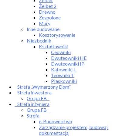
Żelbet
Żelbet 2
Drewno
Zespolone
Mury
Inne budowlane
Kosztorysowanie
Niezbędnik
Kształtowniki
Ceowniki
Dwuteowniki HE
Dwuteowniki IP
Kątowniki L
Teowniki T
Płaskowniki
Strefa „Wymarzony Dom”
Strefa inwestora
Grupa FB
Strefa inżyniera
Grupa FB
Strefa
e-Budownictwo
Zarządzanie projektem, budową i
dokumentacją