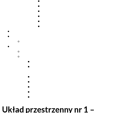
Ceowniki
Dwuteowniki HE
Dwuteowniki IP
Kątowniki L
Teowniki T
Płaskowniki
Strefa „Wymarzony Dom”
Strefa inwestora
Grupa FB
Strefa inżyniera
Grupa FB
Strefa
e-Budownictwo
Zarządzanie projektem, budową i
dokumentacją
Budownictwo podziemne
Budownictwo przemysłowe
Budownictwo drogowe
Budownictwo mieszkaniowe
Ustawa Prawo Budowlane
Układ przestrzenny nr 1 –