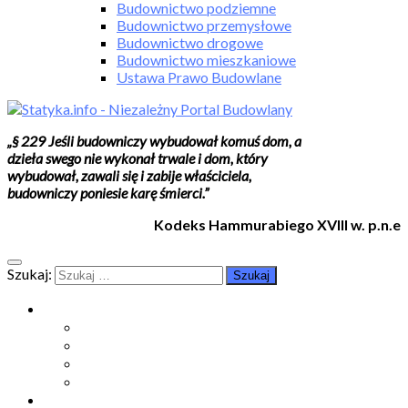
Budownictwo podziemne
Budownictwo przemysłowe
Budownictwo drogowe
Budownictwo mieszkaniowe
Ustawa Prawo Budowlane
„§ 229 Jeśli budowniczy wybudował komuś dom, a
dzieła swego nie wykonał trwale i dom, który
wybudował, zawali się i zabije właściciela,
budowniczy poniesie karę śmierci.”
Kodeks Hammurabiego XVIII w. p.n.e
Szukaj:
Moje konto
Moje konto
Subskrypcje
Wykup dostęp
Kontakt
Strefa studenta