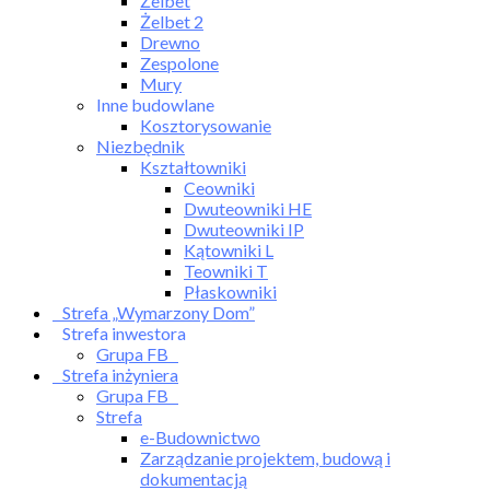
Żelbet
Żelbet 2
Drewno
Zespolone
Mury
Inne budowlane
Kosztorysowanie
Niezbędnik
Kształtowniki
Ceowniki
Dwuteowniki HE
Dwuteowniki IP
Kątowniki L
Teowniki T
Płaskowniki
Strefa „Wymarzony Dom”
Strefa inwestora
Grupa FB
Strefa inżyniera
Grupa FB
Strefa
e-Budownictwo
Zarządzanie projektem, budową i
dokumentacją