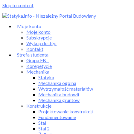
Skip to content
Moje konto
Moje konto
Subskrypcje
Wykup dostęp
Kontakt
Strefa studenta
Grupa FB
Korepetycje
Mechanika
Statyka
Mechanika ogólna
Wytrzymałość materiałów
Mechanika budowli
Mechanika gruntów
Konstrukcje
Projektowanie konstrukcji
Fundamentowanie
Stal
Stal 2