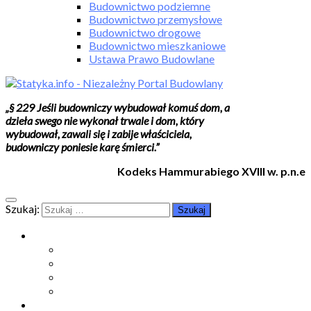
Budownictwo podziemne
Budownictwo przemysłowe
Budownictwo drogowe
Budownictwo mieszkaniowe
Ustawa Prawo Budowlane
„§ 229 Jeśli budowniczy wybudował komuś dom, a
dzieła swego nie wykonał trwale i dom, który
wybudował, zawali się i zabije właściciela,
budowniczy poniesie karę śmierci.”
Kodeks Hammurabiego XVIII w. p.n.e
Szukaj:
Moje konto
Moje konto
Subskrypcje
Wykup dostęp
Kontakt
Strefa studenta