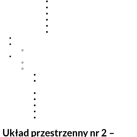
Ceowniki
Dwuteowniki HE
Dwuteowniki IP
Kątowniki L
Teowniki T
Płaskowniki
Strefa „Wymarzony Dom”
Strefa inwestora
Grupa FB
Strefa inżyniera
Grupa FB
Strefa
e-Budownictwo
Zarządzanie projektem, budową i
dokumentacją
Budownictwo podziemne
Budownictwo przemysłowe
Budownictwo drogowe
Budownictwo mieszkaniowe
Ustawa Prawo Budowlane
Układ przestrzenny nr 2 –