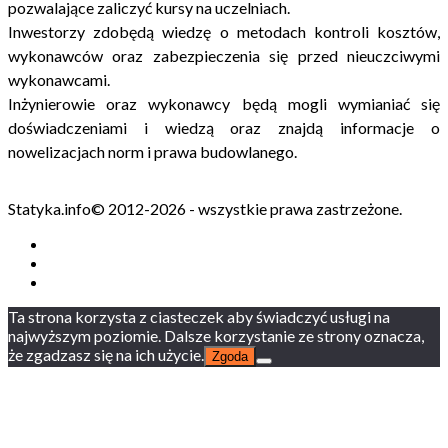
pozwalające zaliczyć kursy na uczelniach.
Inwestorzy zdobędą wiedzę o metodach kontroli kosztów,
wykonawców oraz zabezpieczenia się przed nieuczciwymi
wykonawcami.
Inżynierowie oraz wykonawcy będą mogli wymianiać się
doświadczeniami i wiedzą oraz znajdą informacje o
nowelizacjach norm i prawa budowlanego.
Statyka.info© 2012-2026 - wszystkie prawa zastrzeżone.
Ta strona korzysta z ciasteczek aby świadczyć usługi na
najwyższym poziomie. Dalsze korzystanie ze strony oznacza,
że zgadzasz się na ich użycie.
Zgoda