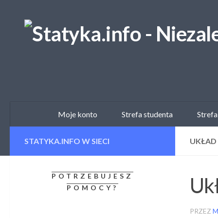
Skip to content
Moje konto
Strefa studenta
Strefa
STATYKA.INFO W SIECI
UKŁAD 
POTRZEBUJESZ
Ukł
POMOCY?
PRZEZ
M