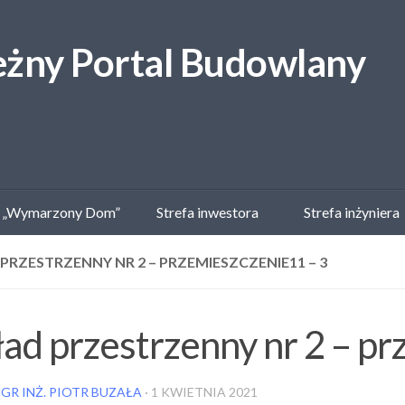
 „Wymarzony Dom”
Strefa inwestora
Strefa inżyniera
PRZESTRZENNY NR 2 – PRZEMIESZCZENIE11 – 3
ad przestrzenny nr 2 – p
GR INŻ. PIOTR BUZAŁA
·
1 KWIETNIA 2021