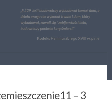
„§ 229 Jeśli budowniczy wybudował komuś dom, a
dzieła swego nie wykonał trwale i dom, który
wybudował, zawali się i zabije właściciela,
budowniczy poniesie karę śmierci.”
Kodeks Hammurabiego XVIII w. p.n.e
rzemieszczenie11 – 3