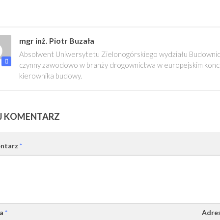
mgr inż. Piotr Buzała
Absolwent Uniwersytetu Zielonogórskiego wydziału Budownictw
czynny zawodowo w branży drogownictwa w europejskim konce
kierownika budowy.
J KOMENTARZ
ntarz
*
wa
*
Adres