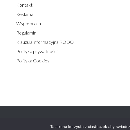
Kontakt
Reklama
Współpraca
Regulamin
Klauzula informacyjna RODO
Polityka prywatności
Polityka Cookies
Statyka.info© 2012-2026 - wszystkie prawa zastrzeżone.
Ta strona korzysta z ciasteczek aby świadc