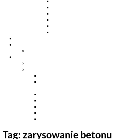
Ceowniki
Dwuteowniki HE
Dwuteowniki IP
Kątowniki L
Teowniki T
Płaskowniki
Strefa „Wymarzony Dom”
Strefa inwestora
Grupa FB
Strefa inżyniera
Grupa FB
Strefa
e-Budownictwo
Zarządzanie projektem, budową i
dokumentacją
Budownictwo podziemne
Budownictwo przemysłowe
Budownictwo drogowe
Budownictwo mieszkaniowe
Ustawa Prawo Budowlane
Tag:
zarysowanie betonu