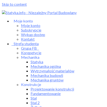
Skip to content
Moje konto
Moje konto
Subskrypcje
Wykup dostęp
Kontakt
Strefa studenta
Grupa FB
Korepetycje
Mechanika
Statyka
Mechanika ogólna
Wytrzymałość materiałów
Mechanika budowli
Mechanika gruntów
Konstrukcje
Projektowanie konstrukcji
Fundamentowanie
Stal
Stal 2