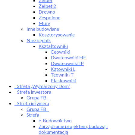
Żelbet
Żelbet 2
Drewno
Zespolone
Mury
Inne budowlane
Kosztorysowanie
Niezbędnik
Kształtowniki
Ceowniki
Dwuteowniki HE
Dwuteowniki IP
Kątowniki L
Teowniki T
Płaskowniki
Strefa „Wymarzony Dom”
Strefa inwestora
Grupa FB
Strefa inżyniera
Grupa FB
Strefa
e-Budownictwo
Zarządzanie projektem, budową i
dokumentacją