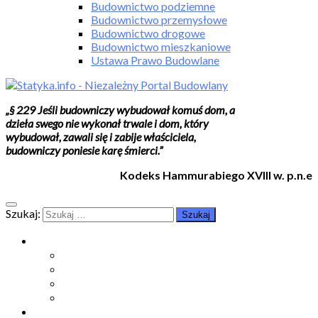
Budownictwo podziemne
Budownictwo przemysłowe
Budownictwo drogowe
Budownictwo mieszkaniowe
Ustawa Prawo Budowlane
„§ 229 Jeśli budowniczy wybudował komuś dom, a
dzieła swego nie wykonał trwale i dom, który
wybudował, zawali się i zabije właściciela,
budowniczy poniesie karę śmierci.”
Kodeks Hammurabiego XVIII w. p.n.e
Szukaj:
Moje konto
Moje konto
Subskrypcje
Wykup dostęp
Kontakt
Strefa studenta