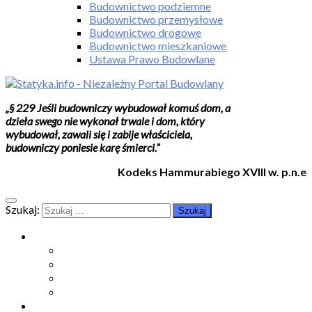
Budownictwo podziemne
Budownictwo przemysłowe
Budownictwo drogowe
Budownictwo mieszkaniowe
Ustawa Prawo Budowlane
„§ 229 Jeśli budowniczy wybudował komuś dom, a
dzieła swego nie wykonał trwale i dom, który
wybudował, zawali się i zabije właściciela,
budowniczy poniesie karę śmierci.”
Kodeks Hammurabiego XVIII w. p.n.e
Szukaj:
Moje konto
Moje konto
Subskrypcje
Wykup dostęp
Kontakt
Strefa studenta