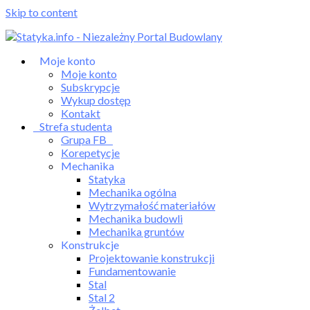
Skip to content
Moje konto
Moje konto
Subskrypcje
Wykup dostęp
Kontakt
Strefa studenta
Grupa FB
Korepetycje
Mechanika
Statyka
Mechanika ogólna
Wytrzymałość materiałów
Mechanika budowli
Mechanika gruntów
Konstrukcje
Projektowanie konstrukcji
Fundamentowanie
Stal
Stal 2