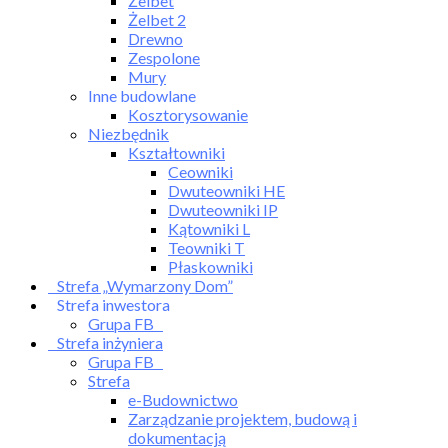
Żelbet
Żelbet 2
Drewno
Zespolone
Mury
Inne budowlane
Kosztorysowanie
Niezbędnik
Kształtowniki
Ceowniki
Dwuteowniki HE
Dwuteowniki IP
Kątowniki L
Teowniki T
Płaskowniki
Strefa „Wymarzony Dom”
Strefa inwestora
Grupa FB
Strefa inżyniera
Grupa FB
Strefa
e-Budownictwo
Zarządzanie projektem, budową i
dokumentacją