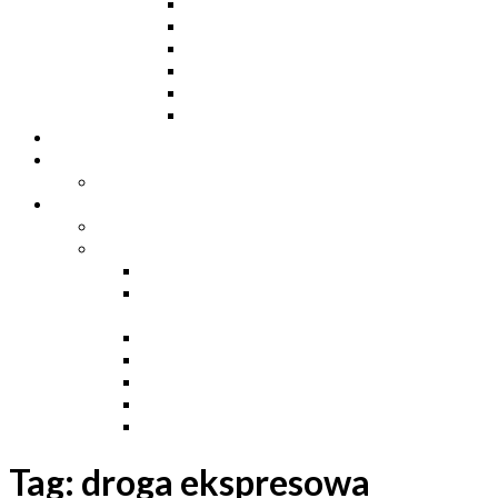
Ceowniki
Dwuteowniki HE
Dwuteowniki IP
Kątowniki L
Teowniki T
Płaskowniki
Strefa „Wymarzony Dom”
Strefa inwestora
Grupa FB
Strefa inżyniera
Grupa FB
Strefa
e-Budownictwo
Zarządzanie projektem, budową i
dokumentacją
Budownictwo podziemne
Budownictwo przemysłowe
Budownictwo drogowe
Budownictwo mieszkaniowe
Ustawa Prawo Budowlane
Tag:
droga ekspresowa