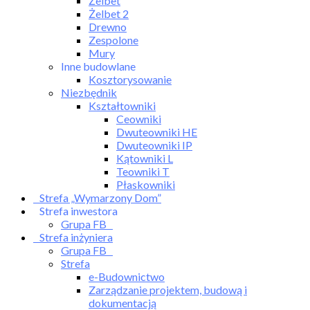
Żelbet
Żelbet 2
Drewno
Zespolone
Mury
Inne budowlane
Kosztorysowanie
Niezbędnik
Kształtowniki
Ceowniki
Dwuteowniki HE
Dwuteowniki IP
Kątowniki L
Teowniki T
Płaskowniki
Strefa „Wymarzony Dom”
Strefa inwestora
Grupa FB
Strefa inżyniera
Grupa FB
Strefa
e-Budownictwo
Zarządzanie projektem, budową i
dokumentacją