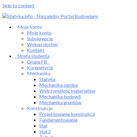
Skip to content
Moje konto
Moje konto
Subskrypcje
Wykup dostęp
Kontakt
Strefa studenta
Grupa FB
Korepetycje
Mechanika
Statyka
Mechanika ogólna
Wytrzymałość materiałów
Mechanika budowli
Mechanika gruntów
Konstrukcje
Projektowanie konstrukcji
Fundamentowanie
Stal
Stal 2