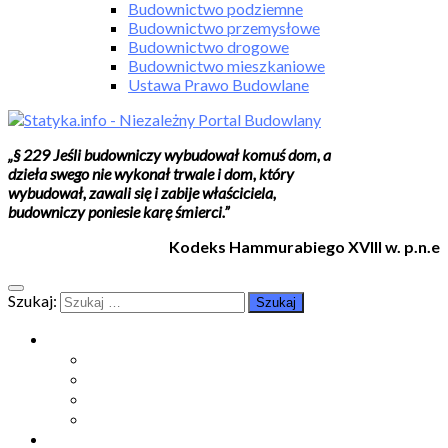
Budownictwo podziemne
Budownictwo przemysłowe
Budownictwo drogowe
Budownictwo mieszkaniowe
Ustawa Prawo Budowlane
„§ 229 Jeśli budowniczy wybudował komuś dom, a
dzieła swego nie wykonał trwale i dom, który
wybudował, zawali się i zabije właściciela,
budowniczy poniesie karę śmierci.”
Kodeks Hammurabiego XVIII w. p.n.e
Szukaj:
Moje konto
Moje konto
Subskrypcje
Wykup dostęp
Kontakt
Strefa studenta