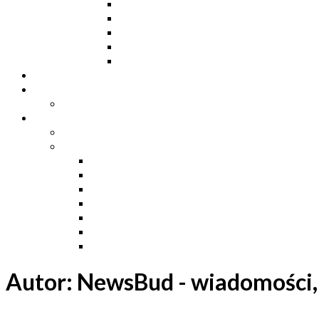
Dwuteowniki HE
Dwuteowniki IP
Kątowniki L
Teowniki T
Płaskowniki
Strefa „Wymarzony Dom”
Strefa inwestora
Grupa FB
Strefa inżyniera
Grupa FB
Strefa
e-Budownictwo
Zarządzanie projektem, budową i dokumentac
Budownictwo podziemne
Budownictwo przemysłowe
Budownictwo drogowe
Budownictwo mieszkaniowe
Ustawa Prawo Budowlane
Autor:
NewsBud - wiadomości, 