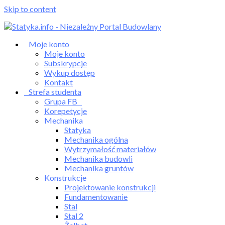
Skip to content
Moje konto
Moje konto
Subskrypcje
Wykup dostęp
Kontakt
Strefa studenta
Grupa FB
Korepetycje
Mechanika
Statyka
Mechanika ogólna
Wytrzymałość materiałów
Mechanika budowli
Mechanika gruntów
Konstrukcje
Projektowanie konstrukcji
Fundamentowanie
Stal
Stal 2