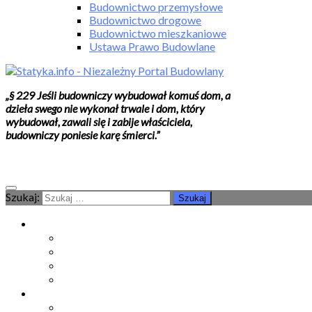
Budownictwo przemysłowe
Budownictwo drogowe
Budownictwo mieszkaniowe
Ustawa Prawo Budowlane
„§ 229 Jeśli budowniczy wybudował komuś dom, a
dzieła swego nie wykonał trwale i dom, który
wybudował, zawali się i zabije właściciela,
budowniczy poniesie karę śmierci.”
Szukaj:
Moje konto
Moje konto
Subskrypcje
Wykup dostęp
Kontakt
Strefa studenta
Grupa FB