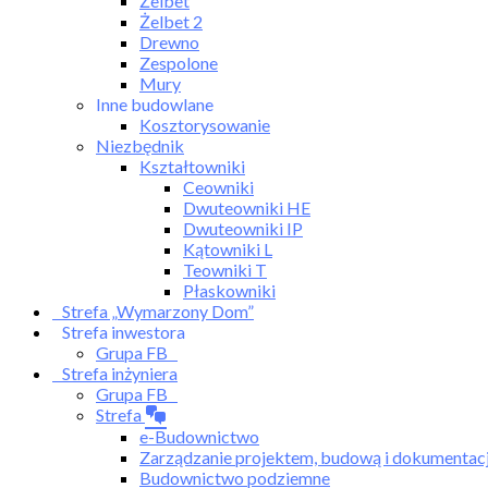
Żelbet
Żelbet 2
Drewno
Zespolone
Mury
Inne budowlane
Kosztorysowanie
Niezbędnik
Kształtowniki
Ceowniki
Dwuteowniki HE
Dwuteowniki IP
Kątowniki L
Teowniki T
Płaskowniki
Strefa „Wymarzony Dom”
Strefa inwestora
Grupa FB
Strefa inżyniera
Grupa FB
Strefa
e-Budownictwo
Zarządzanie projektem, budową i dokumentac
Budownictwo podziemne