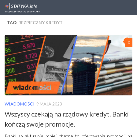
Skip to content
TAG:
BEZPIECZNY KREDYT
0
WIADOMOŚCI
9 MAJA 2023
Wszyscy czekają na rządowy kredyt. Banki
kończą swoje promocje.
Banki są aktualnie mniej chętne to oferowania promocji na