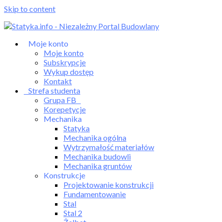
Skip to content
Moje konto
Moje konto
Subskrypcje
Wykup dostęp
Kontakt
Strefa studenta
Grupa FB
Korepetycje
Mechanika
Statyka
Mechanika ogólna
Wytrzymałość materiałów
Mechanika budowli
Mechanika gruntów
Konstrukcje
Projektowanie konstrukcji
Fundamentowanie
Stal
Stal 2