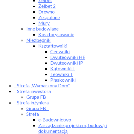
Żelbet
Żelbet 2
Drewno
Zespolone
Mury
Inne budowlane
Kosztorysowanie
Niezbędnik
Kształtowniki
Ceowniki
Dwuteowniki HE
Dwuteowniki IP
Kątowniki L
Teowniki T
Płaskowniki
Strefa „Wymarzony Dom”
Strefa inwestora
Grupa FB
Strefa inżyniera
Grupa FB
Strefa
e-Budownictwo
Zarządzanie projektem, budową i
dokumentacją