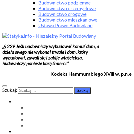
Budownictwo podziemne
Budownictwo przemysłowe
Budownictwo drogowe
Budownictwo mieszkaniowe
Ustawa Prawo Budowlane
„§ 229 Jeśli budowniczy wybudował komuś dom, a
dzieła swego nie wykonał trwale i dom, który
wybudował, zawali się i zabije właściciela,
budowniczy poniesie karę śmierci.”
Kodeks Hammurabiego XVIII w. p.n.e
Szukaj:
Moje konto
Moje konto
Subskrypcje
Wykup dostęp
Kontakt
Strefa studenta