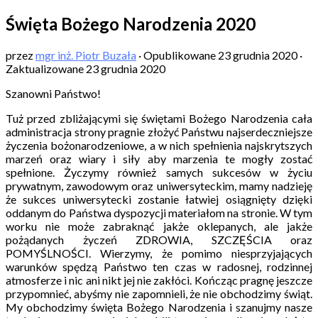
Święta Bożego Narodzenia 2020
przez
mgr inż. Piotr Buzała
· Opublikowane
23 grudnia 2020
·
Zaktualizowane
23 grudnia 2020
Szanowni Państwo!
Tuż przed zbliżającymi się świętami Bożego Narodzenia cała
administracja strony pragnie złożyć Państwu najserdeczniejsze
życzenia bożonarodzeniowe, a w nich spełnienia najskrytszych
marzeń oraz wiary i siły aby marzenia te mogły zostać
spełnione. Życzymy również samych sukcesów w życiu
prywatnym, zawodowym oraz uniwersyteckim, mamy nadzieję
że sukces uniwersytecki zostanie łatwiej osiągnięty dzięki
oddanym do Państwa dyspozycji materiałom na stronie. W tym
worku nie może zabraknąć jakże oklepanych, ale jakże
pożądanych życzeń ZDROWIA, SZCZĘŚCIA oraz
POMYŚLNOŚCI. Wierzymy, że pomimo niesprzyjających
warunków spędzą Państwo ten czas w radosnej, rodzinnej
atmosferze i nic ani nikt jej nie zakłóci. Kończąc pragnę jeszcze
przypomnieć, abyśmy nie zapomnieli, że nie obchodzimy świąt.
My obchodzimy święta Bożego Narodzenia i szanujmy nasze