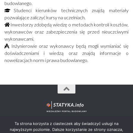
budowlanego.
Studenci kierunków technicznych znajdą materiały
pozwalające zaliczyć kursy na uczelniach.
Inwestorzy zdobędą wiedzę o metodach kontroli kosztów,
wykonawców oraz zabezpieczenia się przed nieuczciwymi
wykonawcami.
Inżynierowie oraz wykonawcy będą mogli wymianiać się
doświadczeniami i wiedzą oraz znajdą informacje o
nowelizacjach norm i prawa budowlanego.
Statyka.info© 2012-2026 - wszystkie prawa zastrzeżone.
Ta strona korzysta z ciasteczek aby świadczyć usługi na
najwyższym poziomie. Dalsze korzystanie ze strony oznacza,