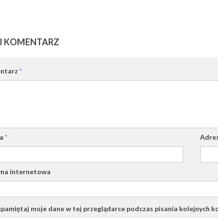
J KOMENTARZ
ntarz
*
wa
*
Adres
na internetowa
pamiętaj moje dane w tej przeglądarce podczas pisania kolejnych k