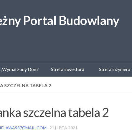
 „Wymarzony Dom”
Strefa inwestora
Strefa inżyniera
A SZCZELNA TABELA 2
anka szczelna tabela 2
IELAWA987GMAIL-COM
·
21 LIPCA 2021