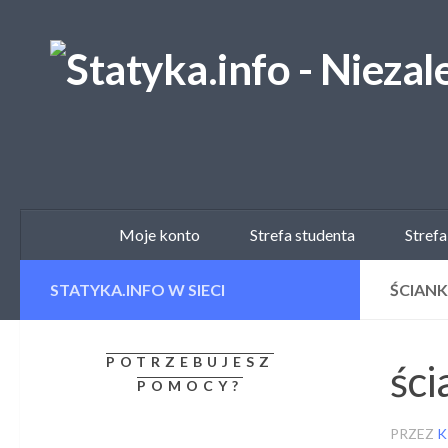
Skip to content
Moje konto
Strefa studenta
Strefa
STATYKA.INFO W SIECI
ŚCIANK
POTRZEBUJESZ
ści
POMOCY?
PRZEZ
K