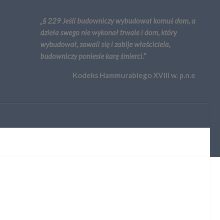
„§ 229 Jeśli budowniczy wybudował komuś dom, a
dzieła swego nie wykonał trwale i dom, który
wybudował, zawali się i zabije właściciela,
budowniczy poniesie karę śmierci.”
Kodeks Hammurabiego XVIII w. p.n.e