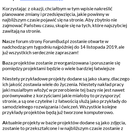
Korzystając z okazji, chciałbym w tym wpisie nakreślić
planowane zmiany i przedsięwzięcia, jakie powinny w
najbliższym czasie pojawić się na stronie. Aby zbytnio nie
zajmować Państwu czasu, skupie się na tych, które najszybciej
zawitają na stronie.
N
asze forum strony ForumBud.pl zostanie otwarte w
nadchodzącym tygodniu najpóźniej do 14 listopada 2019, ale
już wszystkich serdecznie zapraszam!
B
aza projektów zostanie zreorganizowana i poruszanie się
pomiędzy projektami będzie o wiele bardziej łatwiejsze
Niestety przykładowe projekty dodane są jako skany, dlaczego
ich jakość zostawia wiele do życzenia. Niestety nakład pracy
jaki musiałbym włożyć w przerobienie tej bazy nie jest nawet
porównywalne z korzyściami jakie miałoby to przysporzyć
stronie, a są one czytelne i z łatwością służą jako przykłady do
samodzielnego rozwiązania i ćwiczeń. Wszystkie kolejne
przykłady projektów będą już tworzone komputerowo.
A
ktualnie projekty w bazie projektów dodane są jako zdjęcia,
zostanie to przekształcone i w najbliższym czasie zostanie z