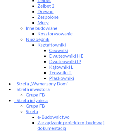
Żelbet
Żelbet 2
Drewno
Zespolone
Mury
Inne budowlane
Kosztorysowanie
Niezbędnik
Kształtowniki
Ceowniki
Dwuteowniki HE
Dwuteowniki IP
Kątowniki L
Teowniki T
Płaskowniki
Strefa „Wymarzony Dom”
Strefa inwestora
Grupa FB
Strefa inżyniera
Grupa FB
Strefa
e-Budownictwo
Zarządzanie projektem, budową i
dokumentacją