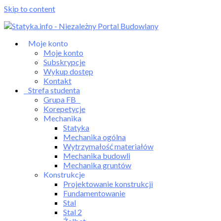
Skip to content
Moje konto
Moje konto
Subskrypcje
Wykup dostęp
Kontakt
Strefa studenta
Grupa FB
Korepetycje
Mechanika
Statyka
Mechanika ogólna
Wytrzymałość materiałów
Mechanika budowli
Mechanika gruntów
Konstrukcje
Projektowanie konstrukcji
Fundamentowanie
Stal
Stal 2