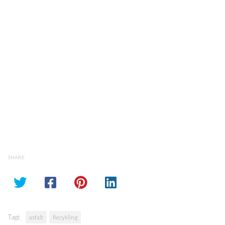
SHARE
Tagi:
asfalt
Recykling