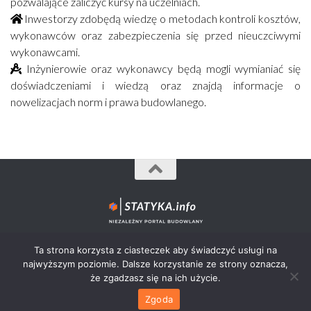
pozwalające zaliczyć kursy na uczelniach.
Inwestorzy zdobędą wiedzę o metodach kontroli kosztów,
wykonawców oraz zabezpieczenia się przed nieuczciwymi
wykonawcami.
Inżynierowie oraz wykonawcy będą mogli wymianiać się
doświadczeniami i wiedzą oraz znajdą informacje o
nowelizacjach norm i prawa budowlanego.
Statyka.info© 2012-2026 - wszystkie prawa zastrzeżone.
Ta strona korzysta z ciasteczek aby świadczyć usługi na
najwyższym poziomie. Dalsze korzystanie ze strony oznacza,
że zgadzasz się na ich użycie.
Zgoda