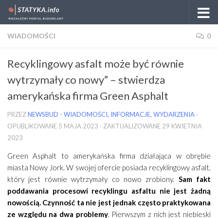
Skip to content
WIADOMOŚCI
0
Recyklingowy asfalt może być równie
wytrzymały co nowy” – stwierdza
amerykańska firma Green Asphalt
PRZEZ
NEWSBUD - WIADOMOŚCI, INFORMACJE, WYDARZENIA
·
OPUBLIKOWANE
5 MAJA 2023
· ZAKTUALIZOWANE
29 KWIETNIA
2023
Green Asphalt to amerykańska firma działająca w obrębie
miasta Nowy Jork. W swojej ofercie posiada recyklingowy asfalt,
który jest równie wytrzymały co nowo zrobiony.
Sam fakt
poddawania procesowi recyklingu asfaltu nie jest żadną
nowością. Czynność ta nie jest jednak często praktykowana
ze względu na dwa problemy
. Pierwszym z nich jest niebieski