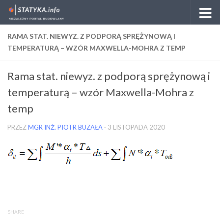
Skip to content
RAMA STAT. NIEWYZ. Z PODPORĄ SPRĘŻYNOWĄ I
TEMPERATURĄ – WZÓR MAXWELLA-MOHRA Z TEMP
Rama stat. niewyz. z podporą sprężynową i
temperaturą – wzór Maxwella-Mohra z
temp
PRZEZ
MGR INŻ. PIOTR BUZAŁA
·
3 LISTOPADA 2020
SHARE