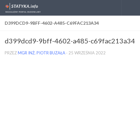
Skip to content
D399DCD9-9BFF-4602-A485-C69FAC213A34
d399dcd9-9bff-4602-a485-c69fac213a34
PRZEZ
MGR INŻ. PIOTR BUZAŁA
·
25 WRZEŚNIA 2022