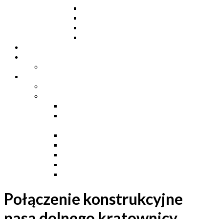
Dwuteowniki IP
Kątowniki L
Teowniki T
Płaskowniki
Strefa „Wymarzony Dom”
Strefa inwestora
Grupa FB
Strefa inżyniera
Grupa FB
Strefa
e-Budownictwo
Zarządzanie projektem, budową i
dokumentacją
Budownictwo podziemne
Budownictwo przemysłowe
Budownictwo drogowe
Budownictwo mieszkaniowe
Ustawa Prawo Budowlane
Połączenie konstrukcyjne
pasa dolnego kratownicy