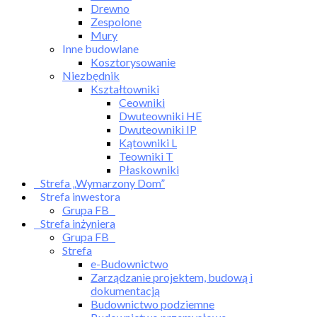
Drewno
Zespolone
Mury
Inne budowlane
Kosztorysowanie
Niezbędnik
Kształtowniki
Ceowniki
Dwuteowniki HE
Dwuteowniki IP
Kątowniki L
Teowniki T
Płaskowniki
Strefa „Wymarzony Dom”
Strefa inwestora
Grupa FB
Strefa inżyniera
Grupa FB
Strefa
e-Budownictwo
Zarządzanie projektem, budową i
dokumentacją
Budownictwo podziemne