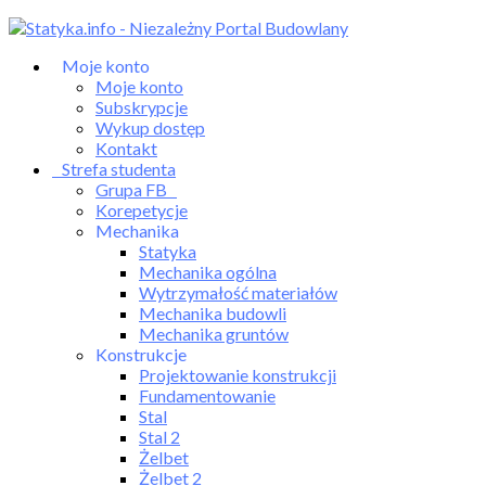
Skip
to
Moje konto
content
Moje konto
Subskrypcje
Wykup dostęp
Kontakt
Strefa studenta
Grupa FB
Korepetycje
Mechanika
Statyka
Mechanika ogólna
Wytrzymałość materiałów
Mechanika budowli
Mechanika gruntów
Konstrukcje
Projektowanie konstrukcji
Fundamentowanie
Stal
Stal 2
Żelbet
Żelbet 2