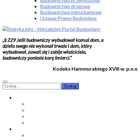
Budownictwo przemysłowe
Budownictwo drogowe
Budownictwo mieszkaniowe
Ustawa Prawo Budowlane
„§ 229 Jeśli budowniczy wybudował komuś dom, a
dzieła swego nie wykonał trwale i dom, który
wybudował, zawali się i zabije właściciela,
budowniczy poniesie karę śmierci.”
Kodeks Hammurabiego XVIII w. p.n.e
Szukaj:
Moje konto
Moje konto
Subskrypcje
Wykup dostęp
Kontakt
Strefa studenta
Grupa FB