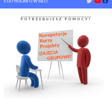
STATYKA.INFO W SIECI
POTRZEBUJESZ POMOCY?