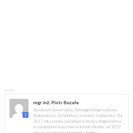
SHARE
mgr inż. Piotr Buzała
Absolwent Uniwersytetu Zielonogórskiego wydziału
Budownictwa, Architektury i Inżynierii Środowiska. Od
2017 roku czynny zawodowo w branży drogownictwa
w europejskim koncernie na terenie Niemiec, od 2022
roku na stanowisku kierownika budowy.