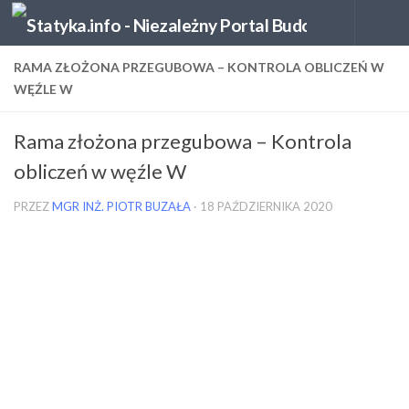
Skip to content
RAMA ZŁOŻONA PRZEGUBOWA – KONTROLA OBLICZEŃ W
WĘŹLE W
Rama złożona przegubowa – Kontrola
obliczeń w węźle W
PRZEZ
MGR INŻ. PIOTR BUZAŁA
·
18 PAŹDZIERNIKA 2020