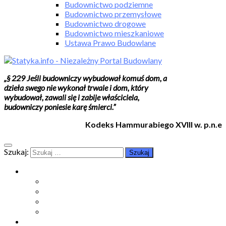
Budownictwo podziemne
Budownictwo przemysłowe
Budownictwo drogowe
Budownictwo mieszkaniowe
Ustawa Prawo Budowlane
„§ 229 Jeśli budowniczy wybudował komuś dom, a
dzieła swego nie wykonał trwale i dom, który
wybudował, zawali się i zabije właściciela,
budowniczy poniesie karę śmierci.”
Kodeks Hammurabiego XVIII w. p.n.e
Szukaj:
Moje konto
Moje konto
Subskrypcje
Wykup dostęp
Kontakt
Strefa studenta