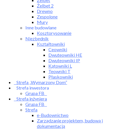
Żelbet
Żelbet 2
Drewno
Zespolone
Mury
Inne budowlane
Kosztorysowanie
Niezbędnik
Kształtowniki
Ceowniki
Dwuteowniki HE
Dwuteowniki IP
Kątowniki L
Teowniki T
Płaskowniki
Strefa „Wymarzony Dom”
Strefa inwestora
Grupa FB
Strefa inżyniera
Grupa FB
Strefa
e-Budownictwo
Zarządzanie projektem, budową i
dokumentacją