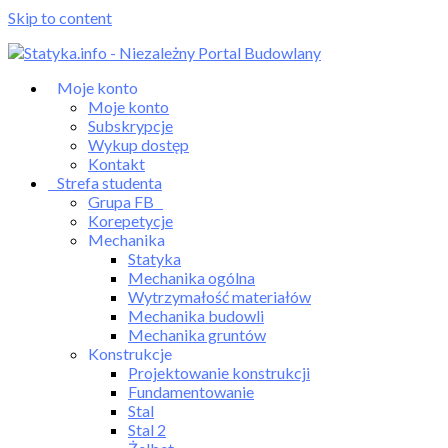
Skip to content
Moje konto
Moje konto
Subskrypcje
Wykup dostęp
Kontakt
Strefa studenta
Grupa FB
Korepetycje
Mechanika
Statyka
Mechanika ogólna
Wytrzymałość materiałów
Mechanika budowli
Mechanika gruntów
Konstrukcje
Projektowanie konstrukcji
Fundamentowanie
Stal
Stal 2