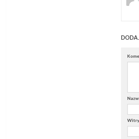
DODA
Kome
Naz
Witry