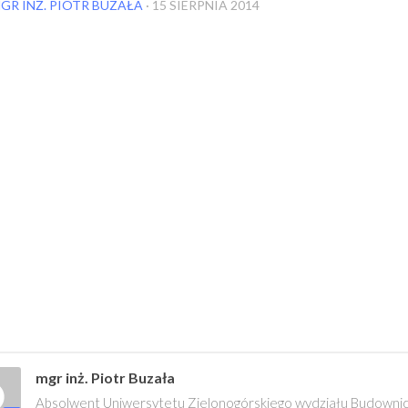
GR INŻ. PIOTR BUZAŁA
·
15 SIERPNIA 2014
mgr inż. Piotr Buzała
Absolwent Uniwersytetu Zielonogórskiego wydziału Budownictw