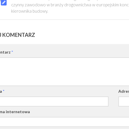
czynny zawodowo w branży drogownictwa w europejskim konce
kierownika budowy.
J KOMENTARZ
ntarz
*
wa
*
Adres
na internetowa