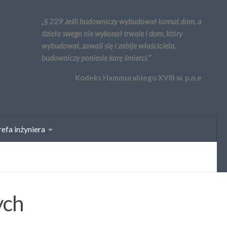
„§ 229 Jeśli budowniczy wybudował komuś dom, a
dzieła swego nie wykonał trwale i dom, który
wybudował, zawali się i zabije właściciela,
budowniczy poniesie karę śmierci.”
Kodeks Hammurabiego XVIII w. p.n.e
efa inżyniera
ych