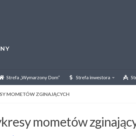
Strefa „Wymarzony Dom”
Strefa inwestora
Str
SY MOMETÓW ZGINAJĄCYCH
kresy mometów zginając