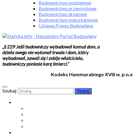
Budownictwo podziemne
Budownictwo przemysłowe
Budownictwo drogowe
Budownictwo mieszkaniowe
Ustawa Prawo Budowlane
„§ 229 Jeśli budowniczy wybudował komuś dom, a
dzieła swego nie wykonał trwale i dom, który
wybudował, zawali się i zabije właściciela,
budowniczy poniesie karę śmierci.”
Kodeks Hammurabiego XVIII w. p.n.e
Szukaj:
Moje konto
Moje konto
Subskrypcje
Wykup dostęp
Kontakt
Strefa studenta