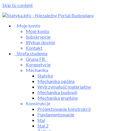
Skip to content
Moje konto
Moje konto
Subskrypcje
Wykup dostęp
Kontakt
Strefa studenta
Grupa FB
Korepetycje
Mechanika
Statyka
Mechanika ogólna
Wytrzymałość materiałów
Mechanika budowli
Mechanika gruntów
Konstrukcje
Projektowanie konstrukcji
Fundamentowanie
Stal
Stal 2