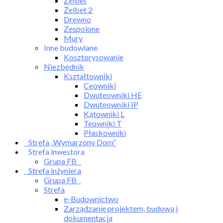
Żelbet
Żelbet 2
Drewno
Zespolone
Mury
Inne budowlane
Kosztorysowanie
Niezbędnik
Kształtowniki
Ceowniki
Dwuteowniki HE
Dwuteowniki IP
Kątowniki L
Teowniki T
Płaskowniki
Strefa „Wymarzony Dom”
Strefa inwestora
Grupa FB
Strefa inżyniera
Grupa FB
Strefa
e-Budownictwo
Zarządzanie projektem, budową i
dokumentacją