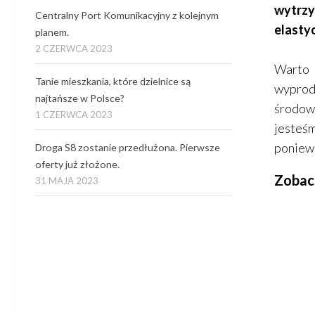
wytrz
Centralny Port Komunikacyjny z kolejnym
elasty
planem.
2 CZERWCA 2023
Warto 
Tanie mieszkania, które dzielnice są
wyprod
najtańsze w Polsce?
środowi
1 CZERWCA 2023
jesteś
poniewa
Droga S8 zostanie przedłużona. Pierwsze
oferty już złożone.
Zobac
31 MAJA 2023