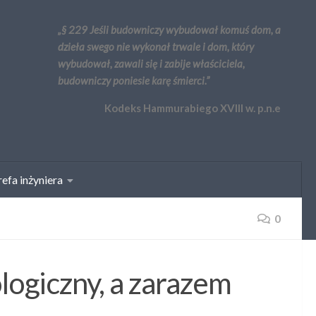
„§ 229 Jeśli budowniczy wybudował komuś dom, a
dzieła swego nie wykonał trwale i dom, który
wybudował, zawali się i zabije właściciela,
budowniczy poniesie karę śmierci.”
Kodeks Hammurabiego XVIII w. p.n.e
efa inżyniera
0
logiczny, a zarazem