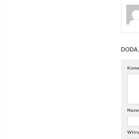
DODA
Kome
Naz
Witry