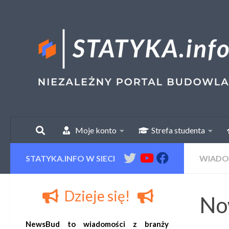
Skip to content
Moje konto
Strefa studenta
STATYKA.INFO W SIECI
WIADO
Dzieje się!
Now
NewsBud to wiadomości z branży