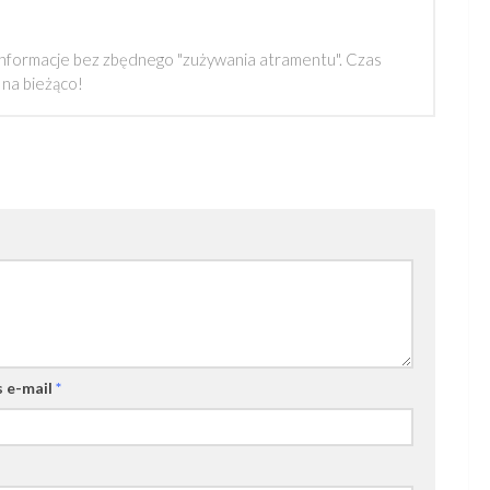
informacje bez zbędnego "zużywania atramentu". Czas
 na bieżąco!
 e-mail
*