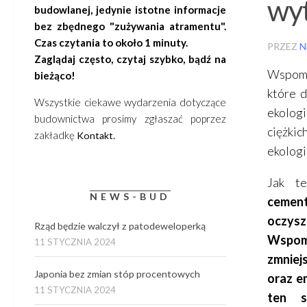
wy
budowlanej, jedynie istotne informacje
bez zbędnego "zużywania atramentu".
Czas czytania to około 1 minuty.
PRZEZ
N
Zaglądaj często, czytaj szybko, bądź na
Wspomi
bieżąco!
które d
Wszystkie ciekawe wydarzenia dotyczące
ekologi
budownictwa prosimy zgłaszać poprzez
ciężki
zakładkę
Kontakt.
ekologi
Jak t
NEWS-BUD
cement
oczys
Rząd będzie walczył z patodeweloperką
Wspomn
11 STYCZNIA 2024
zmniej
Japonia bez zmian stóp procentowych
oraz e
11 STYCZNIA 2024
ten s