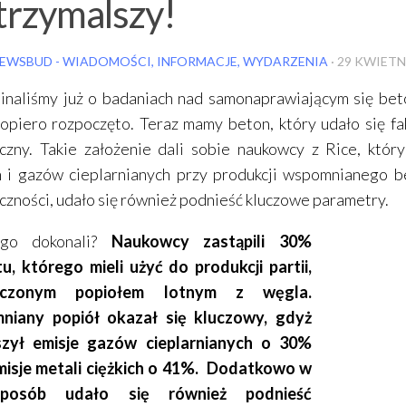
trzymalszy!
EWSBUD - WIADOMOŚCI, INFORMACJE, WYDARZENIA
·
29 KWIETN
naliśmy już o badaniach nad samonaprawiającym się beto
opiero rozpoczęto. Teraz mamy beton, który udało się fa
czny. Takie założenie dali sobie naukowcy z Rice, któr
ch i gazów cieplarnianych przy produkcji wspomnianego
czności, udało się również podnieść kluczowe parametry.
ego dokonali?
Naukowcy zastąpili 30%
u, którego mieli użyć do produkcji partii,
zczonym popiołem lotnym z węgla.
iany popiół okazał się kluczowy, gdyż
szył emisje gazów cieplarnianych o 30%
misje metali ciężkich o 41%. Dodatkowo w
posób udało się również podnieść