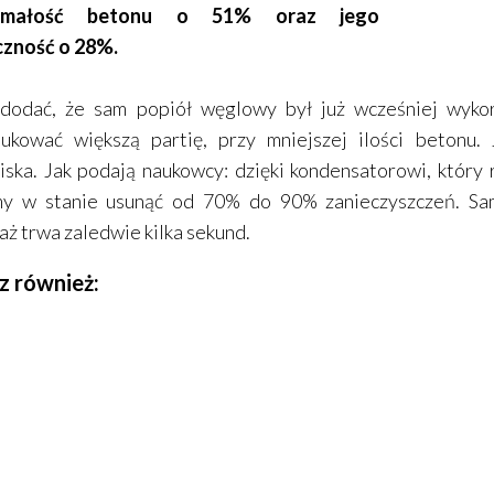
ymałość betonu o 51% oraz jego
czność o 28%.
dodać, że sam popiół węglowy był już wcześniej wyko
ukować większą partię, przy mniejszej ilości betonu.
ska. Jak podają naukowcy: dzięki kondensatorowi, który
my w stanie usunąć od 70% do 90% zanieczyszczeń. Sam
ż trwa zaledwie kilka sekund.
z również: