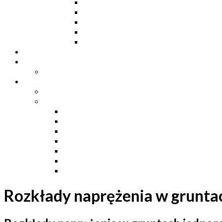
Dwuteowniki HE
Dwuteowniki IP
Kątowniki L
Teowniki T
Płaskowniki
Strefa „Wymarzony Dom”
Strefa inwestora
Grupa FB
Strefa inżyniera
Grupa FB
Strefa
e-Budownictwo
Zarządzanie projektem, budową i dokumentac
Budownictwo podziemne
Budownictwo przemysłowe
Budownictwo drogowe
Budownictwo mieszkaniowe
Ustawa Prawo Budowlane
Rozkłady naprężenia w grunta