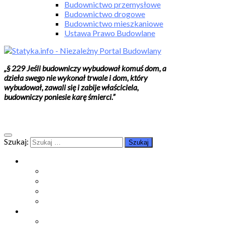
Budownictwo przemysłowe
Budownictwo drogowe
Budownictwo mieszkaniowe
Ustawa Prawo Budowlane
„§ 229 Jeśli budowniczy wybudował komuś dom, a
dzieła swego nie wykonał trwale i dom, który
wybudował, zawali się i zabije właściciela,
budowniczy poniesie karę śmierci.”
Szukaj:
Moje konto
Moje konto
Subskrypcje
Wykup dostęp
Kontakt
Strefa studenta
Grupa FB