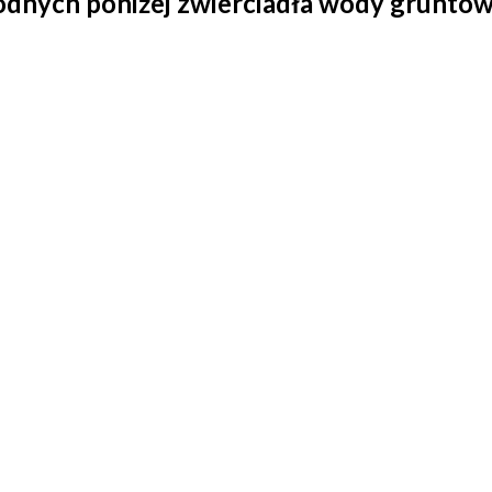
odnych poniżej zwierciadła wody gruntow