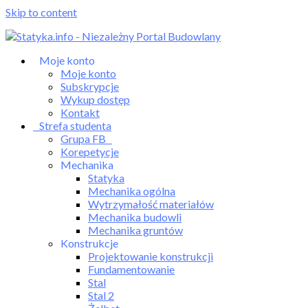
Skip to content
Moje konto
Moje konto
Subskrypcje
Wykup dostęp
Kontakt
Strefa studenta
Grupa FB
Korepetycje
Mechanika
Statyka
Mechanika ogólna
Wytrzymałość materiałów
Mechanika budowli
Mechanika gruntów
Konstrukcje
Projektowanie konstrukcji
Fundamentowanie
Stal
Stal 2