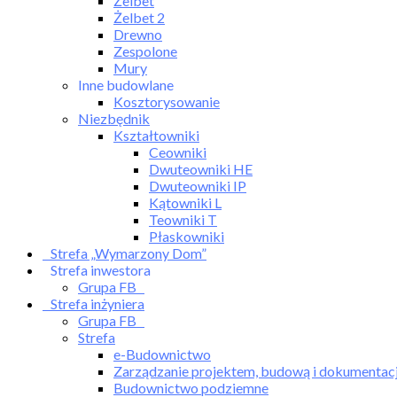
Żelbet
Żelbet 2
Drewno
Zespolone
Mury
Inne budowlane
Kosztorysowanie
Niezbędnik
Kształtowniki
Ceowniki
Dwuteowniki HE
Dwuteowniki IP
Kątowniki L
Teowniki T
Płaskowniki
Strefa „Wymarzony Dom”
Strefa inwestora
Grupa FB
Strefa inżyniera
Grupa FB
Strefa
e-Budownictwo
Zarządzanie projektem, budową i dokumentac
Budownictwo podziemne