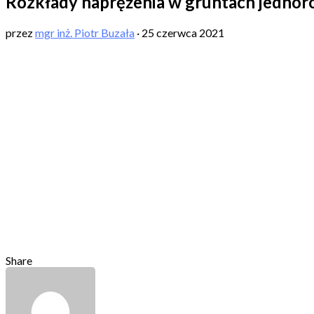
Rozkłady naprężenia w gruntach jednor
przez
mgr inż. Piotr Buzała
·
25 czerwca 2021
Share