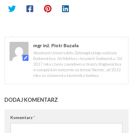
mgr inż. Piotr Buzała
Absolwent Uniwersytetu Zielonogórskiego wydziału
Budownictwa, Architektury i Inżynierii Środowiska. Od
2017 roku czynny zawodowo w branży drogownictwa
w europejskim koncernie na terenie Niemiec, od 2022
roku na stanowisku kierownika budowy.
DODAJ KOMENTARZ
Komentarz
*