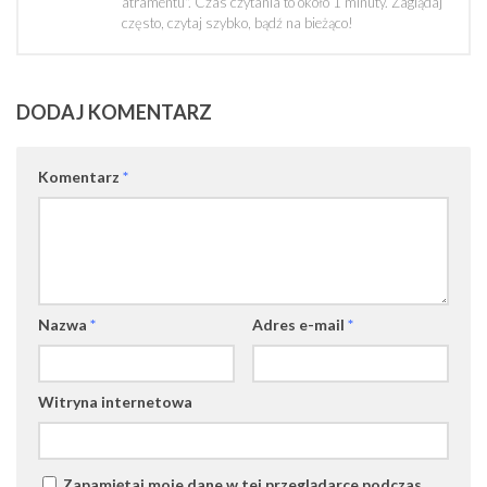
atramentu". Czas czytania to około 1 minuty. Zaglądaj
często, czytaj szybko, bądź na bieżąco!
DODAJ KOMENTARZ
Komentarz
*
Nazwa
*
Adres e-mail
*
Witryna internetowa
Zapamiętaj moje dane w tej przeglądarce podczas