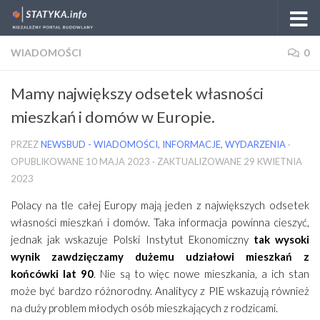
Skip to content
WIADOMOŚCI
0
Mamy największy odsetek własności
mieszkań i domów w Europie.
PRZEZ
NEWSBUD - WIADOMOŚCI, INFORMACJE, WYDARZENIA
·
OPUBLIKOWANE
10 MAJA 2023
· ZAKTUALIZOWANE
29 KWIETNIA
2023
Polacy na tle całej Europy mają jeden z największych odsetek
własności mieszkań i domów. Taka informacja powinna cieszyć,
jednak jak wskazuje Polski Instytut Ekonomiczny
tak wysoki
wynik zawdzięczamy dużemu udziałowi mieszkań z
końcówki lat 90
. Nie są to więc nowe mieszkania, a ich stan
może być bardzo różnorodny. Analitycy z PIE wskazują również
na duży problem młodych osób mieszkających z rodzicami.