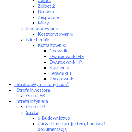
Żelbet
Żelbet 2
Drewno
Zespolone
Mury
Inne budowlane
Kosztorysowanie
Niezbędnik
Kształtowniki
Ceowniki
Dwuteowniki HE
Dwuteowniki IP
Kątowniki L
Teowniki T
Płaskowniki
Strefa „Wymarzony Dom”
Strefa inwestora
Grupa FB
Strefa inżyniera
Grupa FB
Strefa
e-Budownictwo
Zarządzanie projektem, budową i
dokumentacją