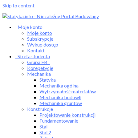
Skip to content
Moje konto
Moje konto
Subskrypcje
Wykup dostęp
Kontakt
Strefa studenta
Grupa FB
Korepetycje
Mechanika
Statyka
Mechanika ogólna
Wytrzymałość materiałów
Mechanika budowli
Mechanika gruntów
Konstrukcje
Projektowanie konstrukcji
Fundamentowanie
Stal
Stal 2