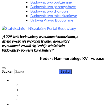
Budownictwo podziemne
Budownictwo przemysłowe
Budownictwo drogowe
Budownictwo mieszkaniowe
Ustawa Prawo Budowlane
„§ 229 Jeśli budowniczy wybudował komuś dom, a
dzieła swego nie wykonał trwale i dom, który
wybudował, zawali się i zabije właściciela,
budowniczy poniesie karę śmierci.”
Kodeks Hammurabiego XVIII w. p.n.e
Szukaj:
Moje konto
Moje konto
Subskrypcje
Wykup dostęp
Kontakt
Strefa studenta