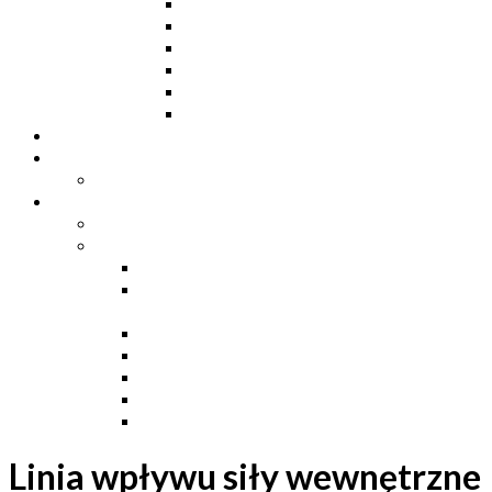
Ceowniki
Dwuteowniki HE
Dwuteowniki IP
Kątowniki L
Teowniki T
Płaskowniki
Strefa „Wymarzony Dom”
Strefa inwestora
Grupa FB
Strefa inżyniera
Grupa FB
Strefa
e-Budownictwo
Zarządzanie projektem, budową i
dokumentacją
Budownictwo podziemne
Budownictwo przemysłowe
Budownictwo drogowe
Budownictwo mieszkaniowe
Ustawa Prawo Budowlane
Linia wpływu siły wewnętrzne