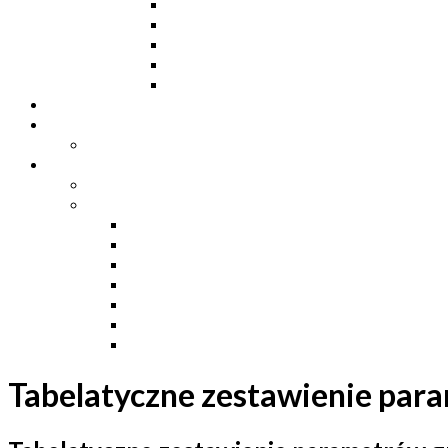
Dwuteowniki HE
Dwuteowniki IP
Kątowniki L
Teowniki T
Płaskowniki
Strefa „Wymarzony Dom”
Strefa inwestora
Grupa FB
Strefa inżyniera
Grupa FB
Strefa
e-Budownictwo
Zarządzanie projektem, budową i dokumentac
Budownictwo podziemne
Budownictwo przemysłowe
Budownictwo drogowe
Budownictwo mieszkaniowe
Ustawa Prawo Budowlane
Tabelatyczne zestawienie par