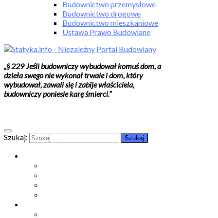
Budownictwo przemysłowe
Budownictwo drogowe
Budownictwo mieszkaniowe
Ustawa Prawo Budowlane
„§ 229 Jeśli budowniczy wybudował komuś dom, a
dzieła swego nie wykonał trwale i dom, który
wybudował, zawali się i zabije właściciela,
budowniczy poniesie karę śmierci.”
Szukaj:
Moje konto
Moje konto
Subskrypcje
Wykup dostęp
Kontakt
Strefa studenta
Grupa FB