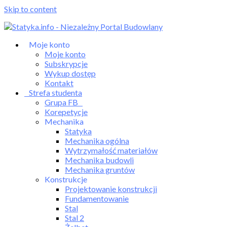
Skip to content
Moje konto
Moje konto
Subskrypcje
Wykup dostęp
Kontakt
Strefa studenta
Grupa FB
Korepetycje
Mechanika
Statyka
Mechanika ogólna
Wytrzymałość materiałów
Mechanika budowli
Mechanika gruntów
Konstrukcje
Projektowanie konstrukcji
Fundamentowanie
Stal
Stal 2