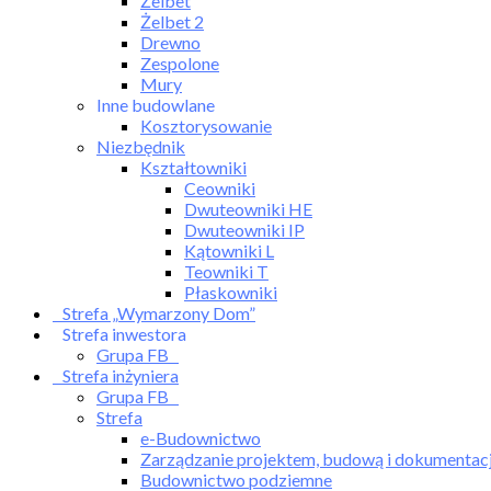
Żelbet
Żelbet 2
Drewno
Zespolone
Mury
Inne budowlane
Kosztorysowanie
Niezbędnik
Kształtowniki
Ceowniki
Dwuteowniki HE
Dwuteowniki IP
Kątowniki L
Teowniki T
Płaskowniki
Strefa „Wymarzony Dom”
Strefa inwestora
Grupa FB
Strefa inżyniera
Grupa FB
Strefa
e-Budownictwo
Zarządzanie projektem, budową i dokumentac
Budownictwo podziemne