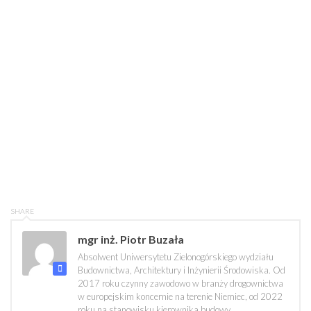
SHARE
mgr inż. Piotr Buzała
Absolwent Uniwersytetu Zielonogórskiego wydziału
Budownictwa, Architektury i Inżynierii Środowiska. Od
2017 roku czynny zawodowo w branży drogownictwa
w europejskim koncernie na terenie Niemiec, od 2022
roku na stanowisku kierownika budowy.