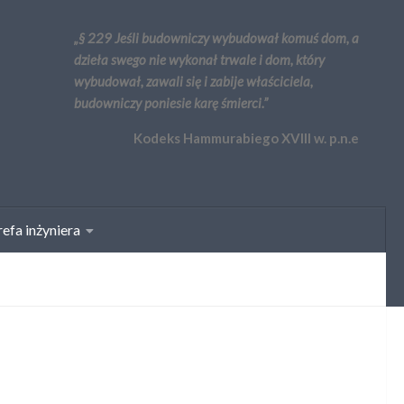
„§ 229 Jeśli budowniczy wybudował komuś dom, a
dzieła swego nie wykonał trwale i dom, który
wybudował, zawali się i zabije właściciela,
budowniczy poniesie karę śmierci.”
Kodeks Hammurabiego XVIII w. p.n.e
efa inżyniera