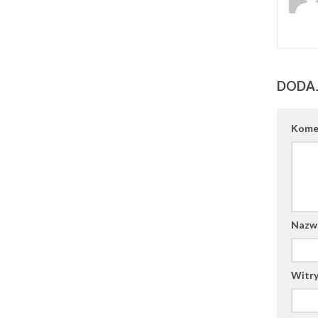
DODA
Kome
Naz
Witry