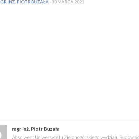
GR INŻ. PIOTR BUZAŁA
·
30 MARCA 2021
mgr inż. Piotr Buzała
Absolwent Uniwersytetu Zielonogórskiego wydziału Budownictw