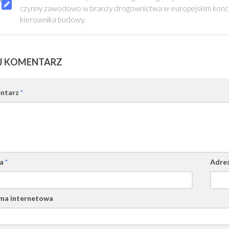
czynny zawodowo w branży drogownictwa w europejskim konce
kierownika budowy.
J KOMENTARZ
ntarz
*
wa
*
Adres
na internetowa