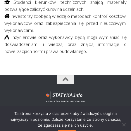
Studenci kierunków technicznych znajdą materiały
pozwalające zaliczyć kursy na uczelniach.
Inwestorzy zdobędą wiedzę o metodach kontroli kosztów,
wykonawców oraz zabezpieczenia się przed nieuczciwymi
wykonawcami.
Inżynierowie oraz wykonawcy będą mogli wymianiać się
doświadczeniami i wiedzą oraz znajdą informacje o
nowelizacjach norm i prawa budowlanego.
Statyka.info© 2012-2026 - wszystkie prawa zastrzeżone.
Ta strona korzysta z ciasteczek aby świadczyć usługi na
najwyższym poziomie. Dalsze korzystanie ze strony oznacza,
że zgadzasz się na ich użycie.